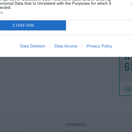
MAINAI
ersonal Data that Is Unrelated with the Purposes for which it
lected.
ŽMONĖ
In
reklama
CONFIRM
Data Deletion
Data Access
Privacy Policy
KONTAKTAI
kiniai laikrodžiai
Palikti atsiliepimą