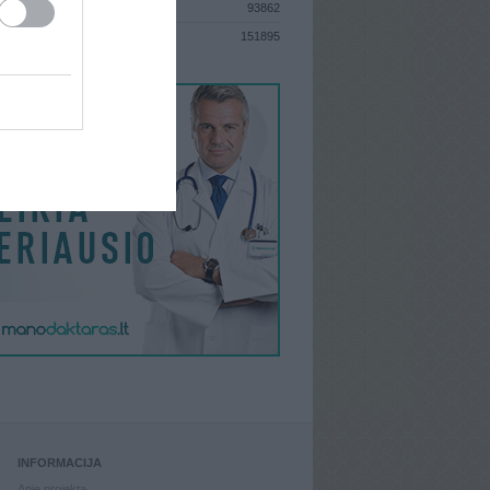
93862
S
151895
INFORMACIJA
Apie projektą