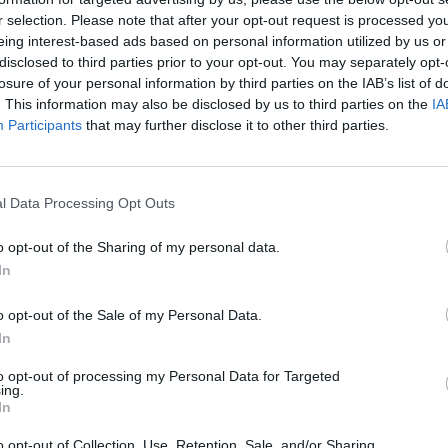
r selection. Please note that after your opt-out request is processed y
eing interest-based ads based on personal information utilized by us or
disclosed to third parties prior to your opt-out. You may separately opt-
RATAS
Narys sąžiningas ir be baimės galima turėti
37:17
reikalų...Dėkoju už bedradarbiavimą. :)
losure of your personal information by third parties on the IAB’s list of
. This information may also be disclosed by us to third parties on the
IA
Participants
that may further disclose it to other third parties.
LIK
Greitai ir patikimai. Rekomenduoju!
41:47
l Data Processing Opt Outs
patikimas rekomenduoju atsakingas zmogus
INE
malonu turet reikalu galetu buti daugiau tokiu kaip
o opt-out of the Sharing of my personal data.
:54:20
sis zmogus
In
o opt-out of the Sale of my Personal Data.
NA
labai malonus ir patikimas zmogus .aciu
:51:37
In
to opt-out of processing my Personal Data for Targeted
STAT
ing.
INE
Patikimas rekomenduoju linkiu sekmes kaip sutarta
In
:12:23
taip ir atlikta
DAIKTAI
o opt-out of Collection, Use, Retention, Sale, and/or Sharing