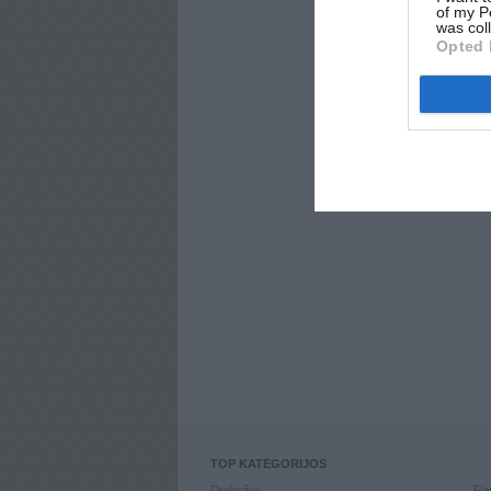
of my P
was col
Opted 
TOP KATEGORIJOS
Drabužiai
Ran