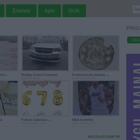
Žmonės
Apie
DUK
PRIS
REG
tu ...
Dodge Grand Caravan
Kolekcininkų klubas ...
prieš 6metus
prieš 6metus 5m.
as
Folinis balionas ...
NBA korteles
prieš 7metus 4m.
prieš 7metus 6m.
NAUJAUSI DAIKTAI