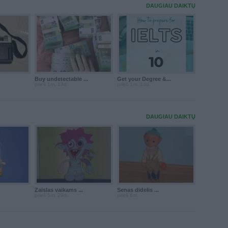
DAUGIAU DAIKTŲ
Buy undetectable ...
Get your Degree &...
prieš 1m. 13d.
prieš 1m. 13d.
DAUGIAU DAIKTŲ
.
Zaislas vaikams ...
Senas didelis ...
prieš 5m. 29d.
prieš 6m.