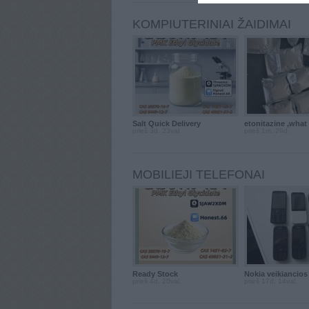
KOMPIUTERINIAI ŽAIDIMAI
Salt Quick Delivery
etonitazine ,what .
prieš 3d. 23val.
prieš 1m. 29d.
MOBILIEJI TELEFONAI
Ready Stock
Nokia veikiancios
prieš 4d. 20val.
prieš 17d. 14val.