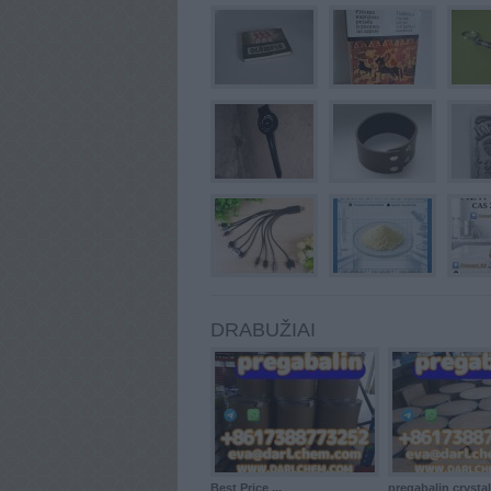
DRABUŽIAI
Best Price ...
pregabalin crystals