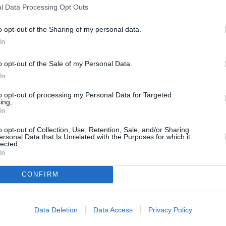
l Data Processing Opt Outs
DAUGIAU DAIKTŲ
o opt-out of the Sharing of my personal data.
In
o opt-out of the Sale of my Personal Data.
In
to opt-out of processing my Personal Data for Targeted
Prietaisų skydelio ...
Toyota Avensis (...
ing.
prieš 20val. 40min.
prieš 22val. 22min.
In
o opt-out of Collection, Use, Retention, Sale, and/or Sharing
DAUGIAU DAIKTŲ
ersonal Data that Is Unrelated with the Purposes for which it
lected.
In
CONFIRM
...
Filmas Fanfanas ...
Whs video kasetes ...
Data Deletion
Data Access
Privacy Policy
prieš 2m. 1d.
prieš 6m. 15d.