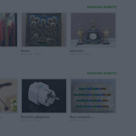
DAUGIAU DAIKTŲ
ikona
laikrodis
prieš 4d. 18val.
prieš 5d. 14val.
DAUGIAU DAIKTŲ
..
Rozetės adapteris
Buy research ...
prieš 3d. 22val.
prieš 4d. 4val.