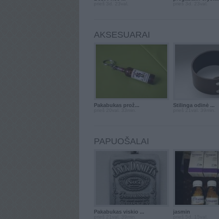
prieš 3d. 23val.
prieš 3d. 23val.
AKSESUARAI
Pakabukas prož...
Stilinga odinė ...
prieš 20val. 33min.
prieš 21val. 39min.
PAPUOŠALAI
Pakabukas viskio ...
jasmin
prieš 21val. 39min.
prieš 5d. 15val.