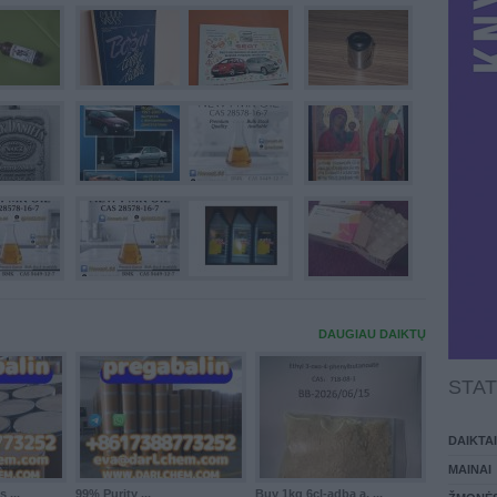
DAUGIAU DAIKTŲ
STAT
DAIKTAI
MAINAI
 ...
99% Purity ...
Buy 1kg 6cl-adba a, ...