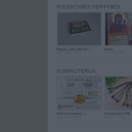
KOLEKCINĖS VERTYBĖS
Rukalų sena dėžutė ...
ikona
prieš 20val. 12min.
prieš 1d. 16val.
KOMPIUTERIJA
Next-Generation ...
Universalus USB .
prieš 23val. 53min.
prieš 1d. 22val.