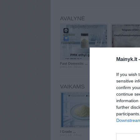
AVALYNĖ
Mainyk.lt 
Fast Domestic ...
victorxtc
prieš 4d. 20val.
prieš 19d. 12val.
If you wish 
sensitive in
VAIKAMS
confirm you
continue se
information 
further disc
participants
Downstream 
l Grade ...
Drugelių rinkinys .
prieš 1d. 23val.
prieš 1m. 12d.