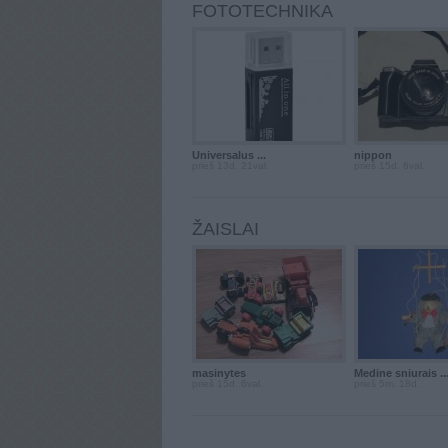
FOTOTECHNIKA
Universalus ...
nippon
prieš 13d. 21val.
prieš 15d. 6val.
ŽAISLAI
masinytes
Medine sniurais ..
prieš 15d. 6val.
prieš 5m. 18d.