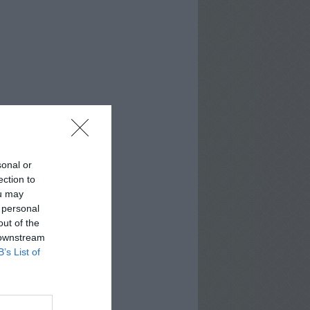
sonal or
ection to
ou may
 personal
out of the
 downstream
B’s List of