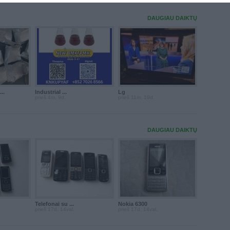
DAUGIAU DAIKTŲ
..
Industrial ...
Lg
prieš 4m. 9d.
prieš 11m. 19d.
DAUGIAU DAIKTŲ
Telefonai su ...
Nokia 6300
prieš 17d. 14val.
prieš 17d. 14val.