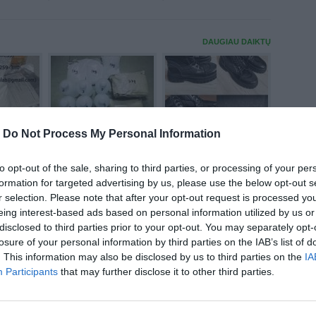
DAUGIAU DAIKTŲ
-
Do Not Process My Personal Information
nitazenes, sr-17018 ...
Parduodu geros būklė...
prieš 1m. 14d.
prieš 10m. 8d.
to opt-out of the sale, sharing to third parties, or processing of your per
formation for targeted advertising by us, please use the below opt-out s
DAUGIAU DAIKTŲ
r selection. Please note that after your opt-out request is processed y
eing interest-based ads based on personal information utilized by us or
disclosed to third parties prior to your opt-out. You may separately opt-
losure of your personal information by third parties on the IAB’s list of
. This information may also be disclosed by us to third parties on the
IA
Participants
that may further disclose it to other third parties.
..
Drugelių rinkinys ...
Lapeliu rinkinys ...
prieš 1m. 12d.
prieš 1m. 12d.