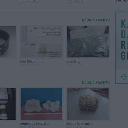
ŽMONĖ
prieš 3d. 23val.
prieš 4d. 4val.
reklama
DAUGIAU DAIKTŲ
Safe Shipping ...
what Is ...
prieš 3d. 23val.
prieš 1m. 14d.
DAUGIAU DAIKTŲ
Originalūs koralai ...
Dezute is kriaukliu
prieš 7d. 13val.
prieš 17d. 14val.