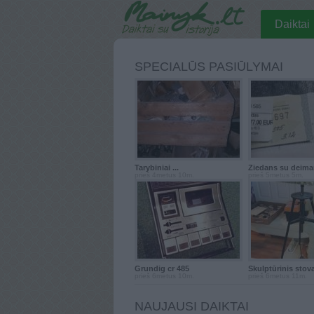
Daiktai
SPECIALŪS PASIŪLYMAI
Tarybiniai ...
Žiedans su deiman
prieš 4metus 10m.
prieš 5metus 5m.
Grundig cr 485
Skulptūrinis stov
prieš 6metus 10m.
prieš 6metus 11m.
NAUJAUSI DAIKTAI