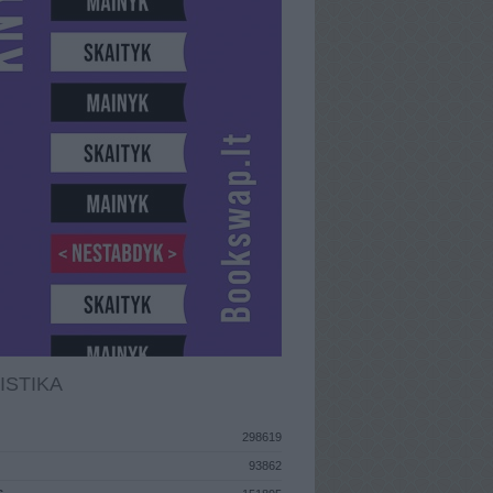
ISTIKA
298619
93862