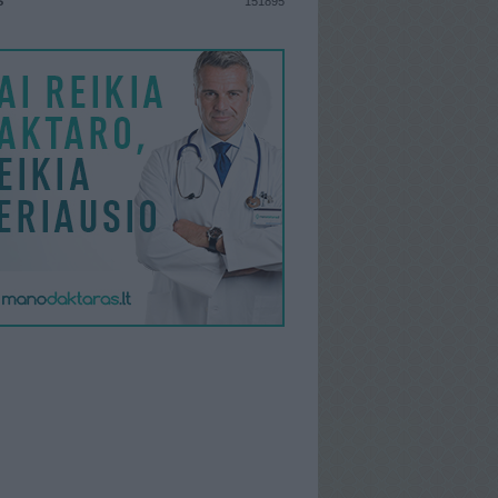
S
151895