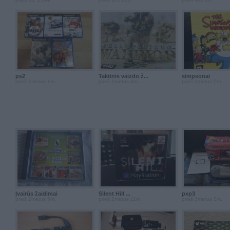
ps2
Taktinis vaizdo ž...
simpsonai
prieš 1metus 1m.
prieš 1metus 4m.
prieš 1metus 5m.
Įvairūs žaidimai
Silent Hill ...
pxp3
prieš 2metus 5m.
prieš 2metus 11m.
prieš 3metus 2m.