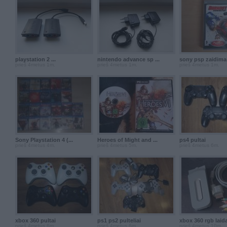
playstation 2 ...
nintendo advance sp ...
sony psp zaidimas
prieš 4metus 1m.
prieš 4metus 1m.
prieš 4metus 1m.
Sony Playstation 4 (...
Heroes of Might and ...
ps4 pultai
prieš 4metus 4m.
prieš 4metus 5m.
prieš 4metus 6m.
xbox 360 pultai
ps1 ps2 pulteliai
xbox 360 rgb laida
prieš 4metus 6m.
prieš 4metus 6m.
prieš 4metus 10m.