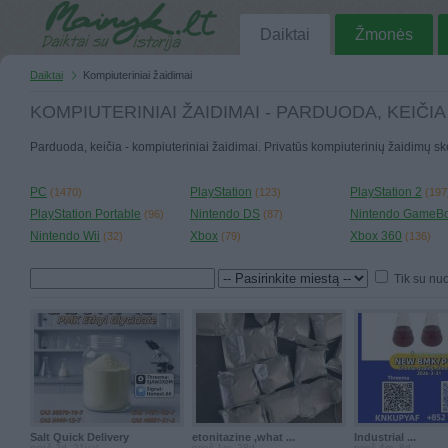
Daiktai
Žmonės
Daiktai
Kompiuteriniai žaidimai
KOMPIUTERINIAI ŽAIDIMAI - PARDUODA, KEIČIA
Parduoda, keičia - kompiuteriniai žaidimai. Privatūs kompiuterinių žaidimų sk
PC
PlayStation
PlayStation 2
(1470)
(123)
(197
PlayStation Portable
Nintendo DS
Nintendo GameB
(96)
(87)
Nintendo Wii
Xbox
Xbox 360
(32)
(79)
(136)
Tik su nu
Salt Quick Delivery
etonitazine ,what ...
Industrial ...
prieš 2d. 21val.
prieš 1m. 28d.
prieš 4m. 8d.