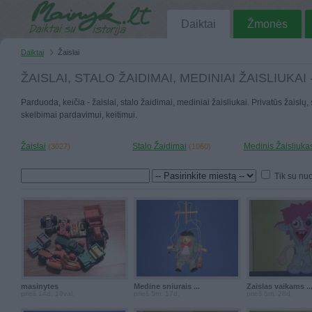
Daiktai
Žmonės
Daiktai
Žaislai
ŽAISLAI, STALO ŽAIDIMAI, MEDINIAI ŽAISLIUKAI
Parduoda, keičia - žaislai, stalo žaidimai, mediniai žaisliukai. Privatūs žaislų
skelbimai pardavimui, keitimui.
Žaislai
Stalo Žaidimai
Medinis Žaisliuka
(3027)
(1060)
Tik su nu
masinytes
Medine sniurais ...
Zaislas vaikams ..
prieš 14d. 19val.
prieš 5m. 17d.
prieš 5m. 28d.