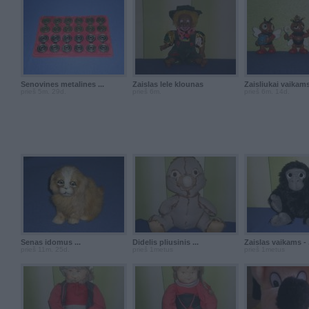
Senovines metalines ...
Zaislas lele klounas
Zaisliukai vaikams 
prieš 5m. 29d.
prieš 6m.
prieš 6m. 14d.
Senas idomus ...
Didelis pliusinis ...
Zaislas vaikams - .
prieš 11m. 25d.
prieš 1metus
prieš 1metus