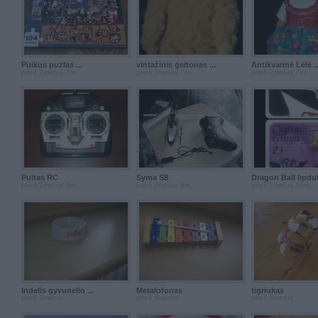
Puikus puzlas ...
vintažinis geltonas ...
Antikvarinė Lėlė ..
prieš 2metus 7m.
prieš 2metus 7m.
prieš 2metus 7m.
Pultas RC
Syma S8
Dragon Ball lipdu
prieš 2metus 9m.
prieš 2metus 9m.
prieš 2metus 10m.
Indelis gyvunelio ...
Metalofonas
tigriukas
prieš 3metus
prieš 3metus
prieš 3metus