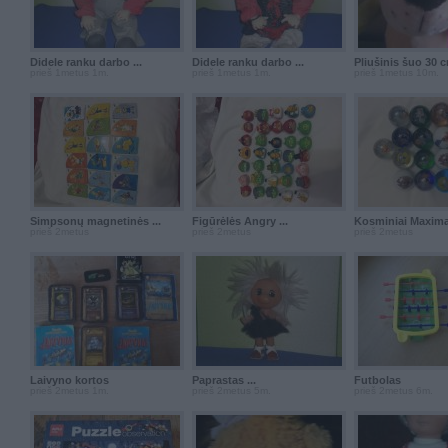
Didele ranku darbo ...
Didele ranku darbo ...
Pliušinis šuo 30 c
prieš 1metus 1m.
prieš 1metus 1m.
prieš 1metus 10m.
Simpsonų magnetinės ...
Figūrėlės Angry ...
Kosminiai Maxima 
prieš 2metus
prieš 2metus
prieš 2metus
Laivyno kortos
Paprastas ...
Futbolas
prieš 2metus 1m.
prieš 2metus 5m.
prieš 2metus 6m.