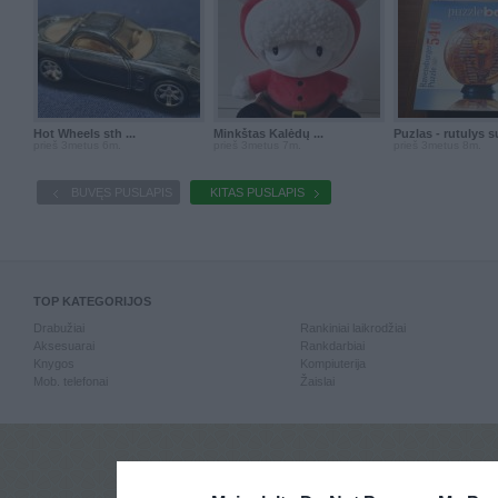
Hot Wheels sth ...
Minkštas Kalėdų ...
Puzlas - rutulys su
prieš 3metus 6m.
prieš 3metus 7m.
prieš 3metus 8m.
BUVĘS PUSLAPIS
KITAS PUSLAPIS
TOP KATEGORIJOS
Drabužiai
Rankiniai laikrodžiai
Aksesuarai
Rankdarbiai
Knygos
Kompiuterija
Mob. telefonai
Žaislai