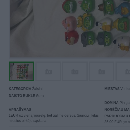
KATEGORIJA
Žaislai
MIESTAS
Vilniu
DAIKTO BŪKLĖ
Gera
DOMINA
Piniga
APRAŠYMAS
NORĖČIAU MA
1EUR už vieną figūrėlę, bet galime derėtis. Siunčiu į kitus
PARDUOČIAU 
miestus pirkėjo sąskaita.
35.00 EUR
(121,04