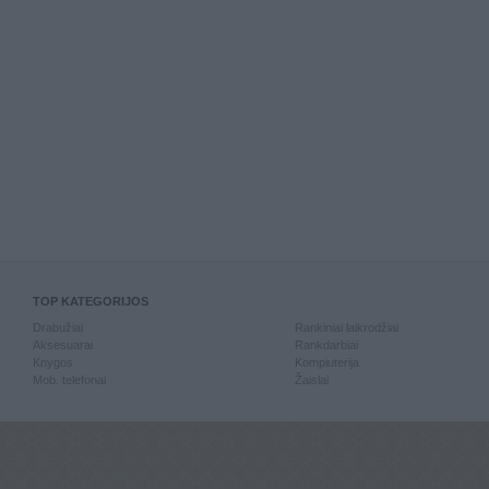
TOP KATEGORIJOS
Drabužiai
Rankiniai laikrodžiai
Aksesuarai
Rankdarbiai
Knygos
Kompiuterija
Mob. telefonai
Žaislai