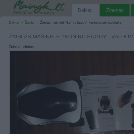
Daiktai
Žmonės
Daiktai
Žaislai
Žaislas mašinėlė "ikon rc buggy", valdoma per mobiliaką
ŽAISLAS MAŠINĖLĖ "IKON RC BUGGY", VALDOM
Žaislai - Vilnius