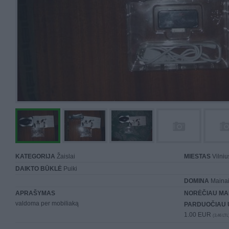
KATEGORIJA
Žaislai
MIESTAS
Vilniu
DAIKTO BŪKLĖ
Puiki
DOMINA
Mainai 
APRAŠYMAS
NORĖČIAU MA
valdoma per mobiliaką
PARDUOČIAU 
1.00 EUR
(3,46 LTL