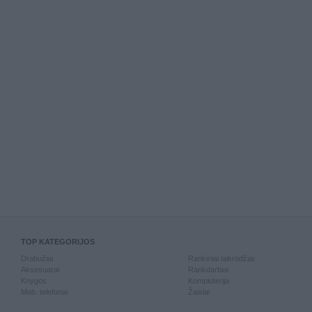
TOP KATEGORIJOS
Drabužiai
Rankiniai laikrodžiai
Aksesuarai
Rankdarbiai
Knygos
Kompiuterija
Mob. telefonai
Žaislai