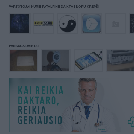
VARTOTOJAI KURIE PATALPINĘ DAIKTĄ Į NORŲ KREPŠĮ
PANAŠŪS DAIKTAI