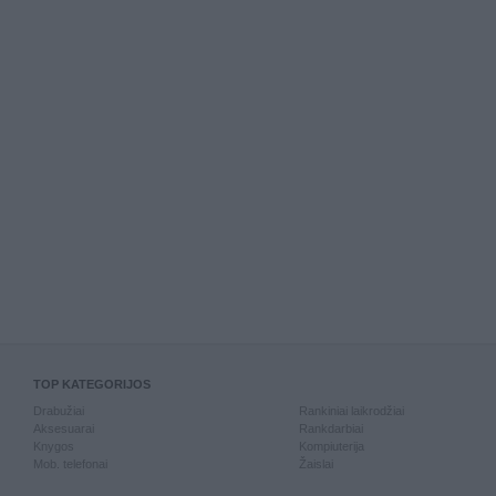
TOP KATEGORIJOS
Drabužiai
Rankiniai laikrodžiai
Aksesuarai
Rankdarbiai
Knygos
Kompiuterija
Mob. telefonai
Žaislai