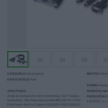
KATEGORIJA
Kiti įrenginiai
MIESTAS
Vilniu
DAIKTO BŪKLĖ
Puiki
DOMINA
Mainai 
APRAŠYMAS
NORĖČIAU MA
Jungti du kompus prie vieno monitoriaus. Gal ? Naujas,
PARDUOČIAU 
nenaudotas. http://www.ebay.com/itm/BELKIN-PS-2-Port-
1.00 EUR
(3,46 LTL
KVM-Switch-Built-in-Cables-F1DK102P-/250710063511