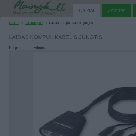
Daiktai
Žmonės
Daiktai
Kiti įrenginiai
Laidas kompui ,kabelis,jungtis
LAIDAS KOMPUI ,KABELIS,JUNGTIS
Kiti įrenginiai - Vilnius