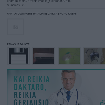
upgrade.com/CPUs/Intel/Mobile_Celeron/900.html
Siuntimas - 2 €.
VARTOTOJAI KURIE PATALPINĘ DAIKTĄ Į NORŲ KREPŠĮ
PANAŠŪS DAIKTAI