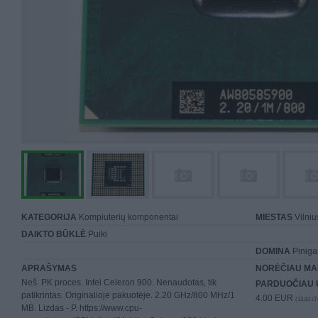
KATEGORIJA
Kompiuterių komponentai
MIESTAS
Vilniu
DAIKTO BŪKLĖ
Puiki
DOMINA
Piniga
APRAŠYMAS
NORĖČIAU MA
Neš. PK proces. Intel Celeron 900. Nenaudotas, tik
PARDUOČIAU 
patikrintas. Originalioje pakuotėje. 2.20 GHz/800 MHz/1
4.00 EUR
(13,83 LT
MB. Lizdas - P. https://www.cpu-