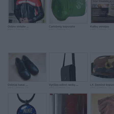
Odine striuke ...
Carlsberg kepuraite
Kalbų vertėjas
prieš 13metus 4m.
prieš 13metus 4m.
prieš 13metus 5m.
Odiniai batai ...
Vyriška odinė rankų ...
LK žieminė kepur
prieš 13metus 7m.
prieš 13metus 7m.
prieš 13metus 7m.