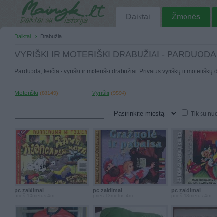
Daiktai
Žmonės
Daiktai
Drabužiai
VYRIŠKI IR MOTERIŠKI DRABUŽIAI - PARDUODA,
Parduoda, keičia - vyriški ir moteriški drabužiai. Privatūs vyriškų ir moteriškų
Moteriški
Vyriški
(83149)
(9594)
Tik su nu
pc zaidimai
pc zaidimai
pc zaidimai
prieš 13metus 4m.
prieš 13metus 4m.
prieš 13metus 4m.