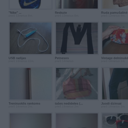
"Nike" ...
fleskute
Ruda pamušalinė 
prieš 13metus 8m.
prieš 13metus 8m.
prieš 13metus 9m.
USB radijas
Petnesos
Vintage delninukė/
prieš 13metus 11m.
prieš 14metus
prieš 14metus 1m.
Treniruoklis rankoms
tašes nedideles (...
Juodi dzinsai
prieš 14metus 2m.
prieš 14metus 2m.
prieš 14metus 2m.