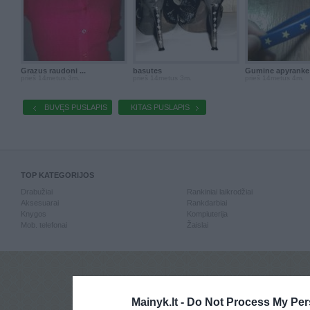
Grazus raudoni ...
basutes
Gumine apyranke .
prieš 14metus 3m.
prieš 14metus 3m.
prieš 14metus 4m.
BUVĘS PUSLAPIS
KITAS PUSLAPIS
TOP KATEGORIJOS
Drabužiai
Rankiniai laikrodžiai
Aksesuarai
Rankdarbiai
Knygos
Kompiuterija
Mob. telefonai
Žaislai
Mainyk.lt -
Do Not Process My Per