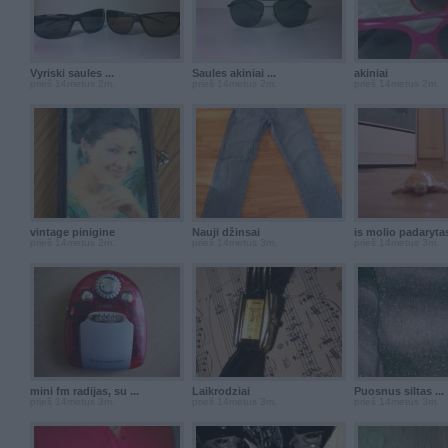
Vyriski saules ...
Saules akiniai ...
akiniai
prieš 14metus 2m.
prieš 14metus 2m.
prieš 14metus 2m.
vintage pinigine
Nauji džinsai
is molio padarytas
prieš 14metus 2m.
prieš 14metus 3m.
prieš 14metus 3m.
mini fm radijas, su ...
Laikrodziai
Puosnus siltas ...
prieš 14metus 3m.
prieš 14metus 3m.
prieš 14metus 3m.