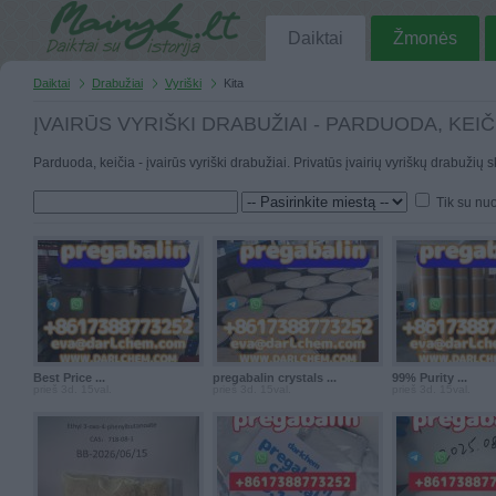
Daiktai
Žmonės
Daiktai
Drabužiai
Vyriški
Kita
ĮVAIRŪS VYRIŠKI DRABUŽIAI - PARDUODA, KEIČ
Parduoda, keičia - įvairūs vyriški drabužiai. Privatūs įvairių vyriškų drabužių 
Tik su nu
Best Price ...
pregabalin crystals ...
99% Purity ...
prieš 3d. 15val.
prieš 3d. 15val.
prieš 3d. 15val.