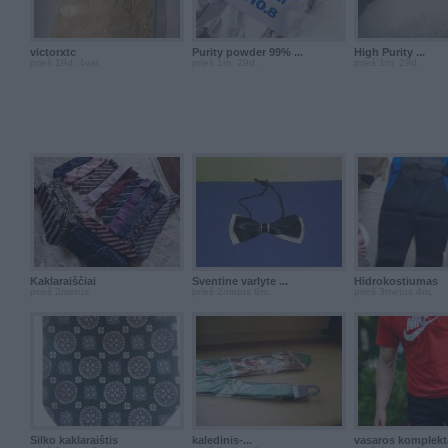
victorxtc
Purity powder 99% ...
High Purity ...
prieš 19d. 4val.
prieš 1m. 29d.
prieš 1m. 29d.
Kaklaraiščiai
Sventine varlyte ...
Hidrokostiumas
prieš 2metus
prieš 2metus 8m.
prieš 3metus 4m.
Šilko kaklaraištis
kaledinis-...
vasaros komplekt