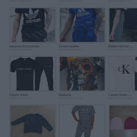
prieš 3metus 8m.
prieš 3metus 8m.
prieš 4metus 2m.
vasaros kostiumas
šortai+maike
Maike+Šortai ...
prieš 4metus 2m.
prieš 4metus 2m.
prieš 4metus 2m.
Calvin Klein
Maikute
Calvin Klein ...
prieš 4metus 4m.
prieš 4metus 4m.
prieš 4metus 4m.