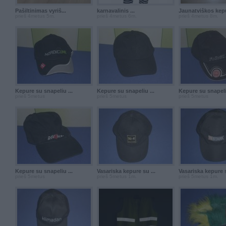
Pašiltinimas vyriš...
karnavalinis ...
Jaunatviškos kepu
prieš 4metus 5m.
prieš 4metus 6m.
prieš 4metus 8m.
Kepure su snapeliu ...
Kepure su snapeliu ...
Kepure su snapeliu
prieš 5metus
prieš 5metus
prieš 5metus
Kepure su snapeliu ...
Vasariska kepure su ...
Vasariska kepure s
prieš 5metus
prieš 5metus 1m.
prieš 5metus 1m.