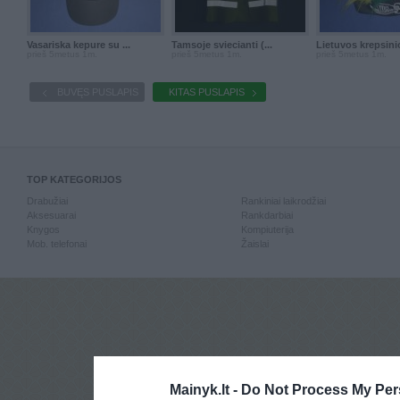
Vasariska kepure su ...
Tamsoje sviecianti (...
Lietuvos krepsinio
prieš 5metus 1m.
prieš 5metus 1m.
prieš 5metus 1m.
BUVĘS PUSLAPIS
KITAS PUSLAPIS
TOP KATEGORIJOS
Drabužiai
Rankiniai laikrodžiai
Aksesuarai
Rankdarbiai
Knygos
Kompiuterija
Mob. telefonai
Žaislai
Mainyk.lt -
Do Not Process My Per