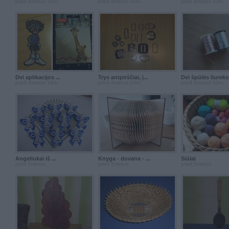
prieš 4metus 10m.
prieš 4metus 10m.
prieš 4metus 10m.
Dvi aplikacijos ...
Trys antpirščiai, į...
Dvi špūlės liurekso
prieš 4metus 10m.
prieš 4metus 10m.
prieš 4metus 10m.
Angeliukai iš ...
Knyga - dovana - ...
Siūlai
prieš 5metus
prieš 5metus
prieš 5metus