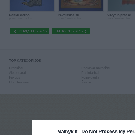
Ranku darbo ...
Paveikslas su ...
Suvyniojama ar ...
prieš 5metus 1m.
prieš 5metus 1m.
prieš 5metus 1m.
BUVĘS PUSLAPIS
KITAS PUSLAPIS
TOP KATEGORIJOS
Drabužiai
Rankiniai laikrodžiai
Aksesuarai
Rankdarbiai
Knygos
Kompiuterija
Mob. telefonai
Žaislai
Mainyk.lt -
Do Not Process My Per