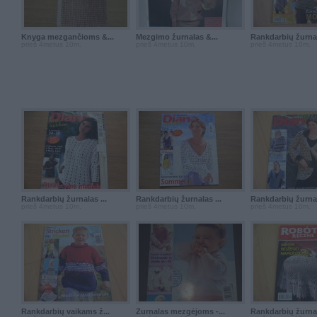
Knyga mezgančioms &...
Mezgimo žurnalas &...
Rankdarbių žurnal
prieš 4metus 10m.
prieš 4metus 10m.
prieš 4metus 10m.
Rankdarbių žurnalas ...
Rankdarbių žurnalas ...
Rankdarbių žurnal
prieš 4metus 10m.
prieš 4metus 10m.
prieš 4metus 10m.
Rankdarbių vaikams ž...
Žurnalas mezgėjoms -...
Rankdarbių žurnal