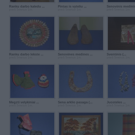
Ranku darbo kaledu ...
Pintas is vyteliu ...
Senovinis medinis 
prieš 5metus 1m.
prieš 5metus 1m.
prieš 5metus 1m.
Ranku darbo lekste ...
Senovines medines ...
Sventinis (...
prieš 5metus 1m.
prieš 5metus 1m.
prieš 5metus 1m.
Megzti velykiniai ...
Sena arklio pasaga (...
Juosteles ...
prieš 5metus 1m.
prieš 5metus 1m.
prieš 5metus 1m.