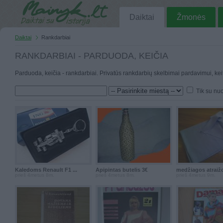
Daiktai
Žmonės
Daiktai
Rankdarbiai
RANKDARBIAI - PARDUODA, KEIČIA
Parduoda, keičia - rankdarbiai. Privatūs rankdarbių skelbimai pardavimui, kei
Tik su nu
Kaledoms Renault F1 ...
Apipintas butelis 3€
medžiagos atraiž
prieš 4metus 8m.
prieš 4metus 8m.
prieš 4metus 9m.