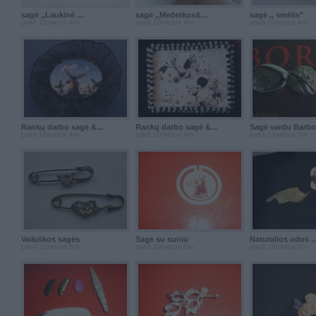
sagė ,,Laukinė ...
sagė ,,Medetkos&...
sagė ,, smėlis"
prieš 10metus 4m.
prieš 10metus 4m.
prieš 10metus 4m.
Rankų darbo sagė &...
Rankų darbo sagė &...
Sagė vardu Barbo
prieš 10metus 4m.
prieš 10metus 4m.
prieš 10metus 5m.
Vaikiškos sagės
Sage su suniu
Naturalios odos ..
prieš 10metus 6m.
prieš 10metus 6m.
prieš 10metus 6m.