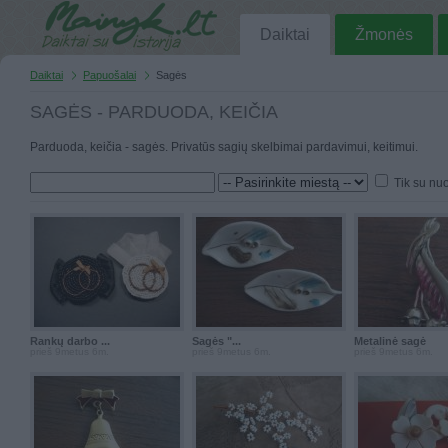
Daiktai
Žmonės
Daiktai
Papuošalai
Sagės
SAGĖS - PARDUODA, KEIČIA
Parduoda, keičia - sagės. Privatūs sagių skelbimai pardavimui, keitimui.
Tik su nu
Rankų darbo ...
Sagės "...
Metalinė sagė
prieš 9metus 6m.
prieš 9metus 6m.
prieš 9metus 6m.