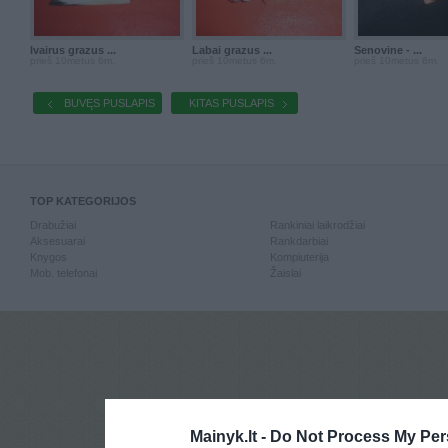
Ivairus grazus ...
Labai grazus ...
Senovine - ...
prieš 10metus 6m.
prieš 10metus 6m.
prieš 10metus 6m.
BUVĘS PUSLAPIS
KITAS PUSLAPIS
TOP KATEGORIJOS
Drabužiai
Rankiniai laikrodžiai
Aksesuarai
Rankdarbiai
Knygos
Kompiuterija
Mob. telefonai
Žaislai
Mainyk.lt -
Do Not Process My Per