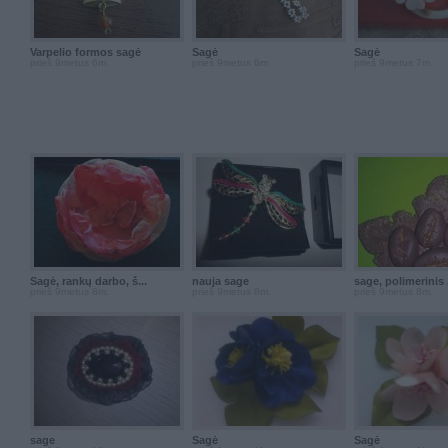
Varpelio formos sagė
Sagė
Sagė
prieš 9metus 6m.
prieš 9metus 6m.
prieš 9metus 7m.
Sagė, rankų darbo, š...
nauja sage
sage, polimerinis .
prieš 9metus 8m.
prieš 9metus 8m.
prieš 9metus 8m.
sage
Sagė
Sagė