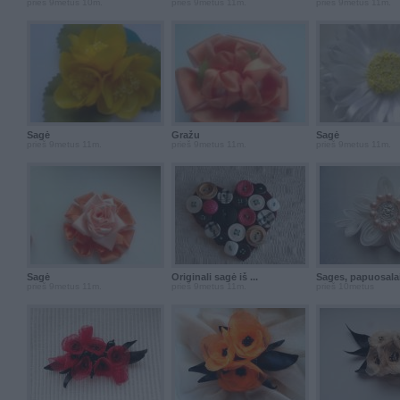
prieš 9metus 10m.
prieš 9metus 11m.
prieš 9metus 11m.
Sagė
Gražu
Sagė
prieš 9metus 11m.
prieš 9metus 11m.
prieš 9metus 11m.
Sagė
Originali sagė iš ...
Sages, papuosala
prieš 9metus 11m.
prieš 9metus 11m.
prieš 10metus