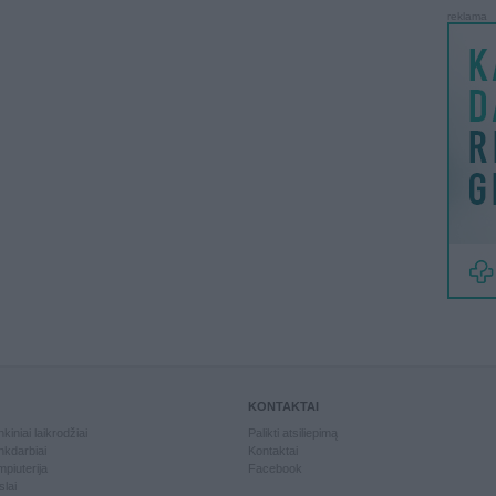
reklama
KONTAKTAI
kiniai laikrodžiai
Palikti atsiliepimą
kdarbiai
Kontaktai
piuterija
Facebook
slai