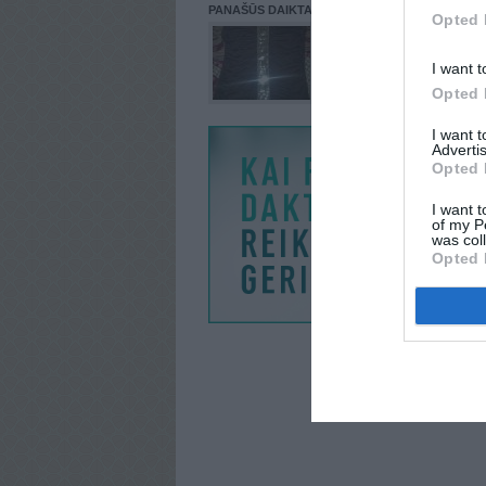
PANAŠŪS DAIKTAI
Opted 
I want t
Opted 
I want 
Advertis
Opted 
I want t
of my P
was col
Opted 