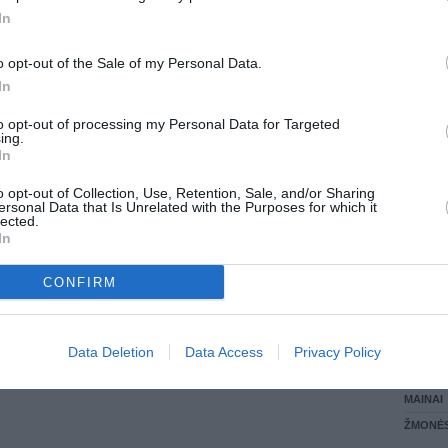
In
LANKĖS
GYVEN
o opt-out of the Sale of my Personal Data.
ATLIKO
In
AKTYVI
DAUGIA
to opt-out of processing my Personal Data for Targeted
ing.
In
o opt-out of Collection, Use, Retention, Sale, and/or Sharing
ersonal Data that Is Unrelated with the Purposes for which it
lected.
In
CONFIRM
STAT
Data Deletion
Data Access
Privacy Policy
DAIKTAI
MAINAI
ŽMONĖ