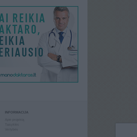
INFORMACIJA
Apie projektą
Taisyklės
Vertybės