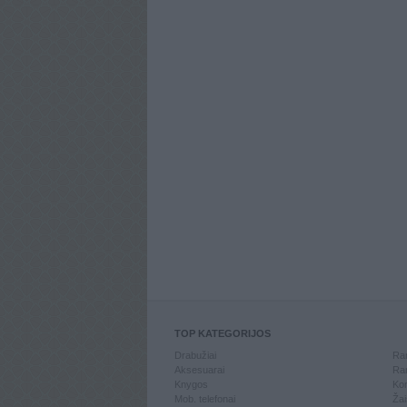
TOP KATEGORIJOS
Drabužiai
Ran
Aksesuarai
Ran
Knygos
Kom
Mob. telefonai
Žai