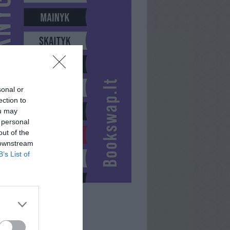
sonal or
ection to
ou may
 personal
out of the
 downstream
B’s List of
ZIVI07