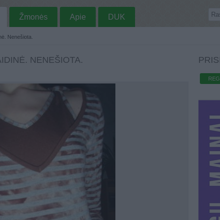
Žmonės
Apie
DUK
nė. Nenešiota.
IDINĖ. NENEŠIOTA.
PRIS
REG