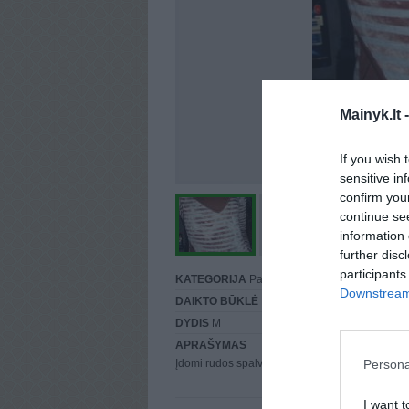
Mainyk.lt 
If you wish 
sensitive in
confirm you
continue se
information 
further disc
participants
KATEGORIJA
Palaidinės
Downstream 
DAIKTO BŪKLĖ
Puiki
DYDIS
M
APRAŠYMAS
Persona
Įdomi rudos spalvos palaidinė. Nenešiota.
I want t