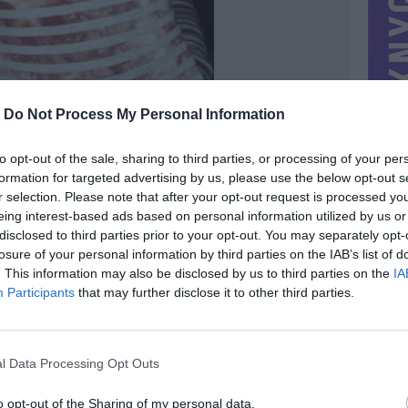
-
Do Not Process My Personal Information
to opt-out of the sale, sharing to third parties, or processing of your per
formation for targeted advertising by us, please use the below opt-out s
r selection. Please note that after your opt-out request is processed y
eing interest-based ads based on personal information utilized by us or
disclosed to third parties prior to your opt-out. You may separately opt-
losure of your personal information by third parties on the IAB’s list of
. This information may also be disclosed by us to third parties on the
IA
MIESTAS
Kaunas
Participants
that may further disclose it to other third parties.
DOMINA
Mainai ir pinigai
NORĖČIAU MAINAIS
l Data Processing Opt Outs
PARDUOČIAU UŽ
0.00 EUR
(0 LTL)
o opt-out of the Sharing of my personal data.