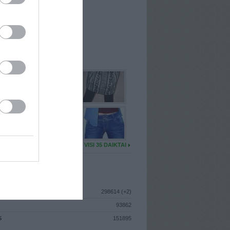
I
: Birželio 2d. Ketvirtadienis
A
: Kaunas
 MAINŲ
: 3
Ų MAINŲ
: 1
U DAIKTŲ
VISI 35 DAIKTAI
ISTIKA
298614 (+2)
93862
S
151895