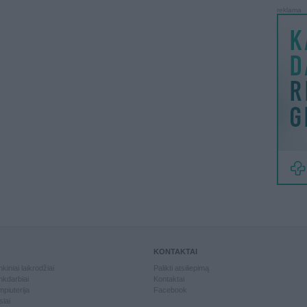
reklama
KONTAKTAI
kiniai laikrodžiai
Palikti atsiliepimą
kdarbiai
Kontaktai
piuterija
Facebook
slai