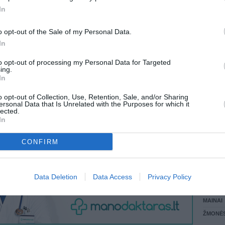
In
LANKĖS
 KREPŠĮ
GYVEN
o opt-out of the Sale of my Personal Data.
ATLIKO
In
AKTYVI
DAUGIA
to opt-out of processing my Personal Data for Targeted
VISI 1 ŽMONĖS
ing.
In
o opt-out of Collection, Use, Retention, Sale, and/or Sharing
ersonal Data that Is Unrelated with the Purposes for which it
lected.
In
CONFIRM
STAT
Data Deletion
Data Access
Privacy Policy
DAIKTAI
MAINAI
ŽMONĖ