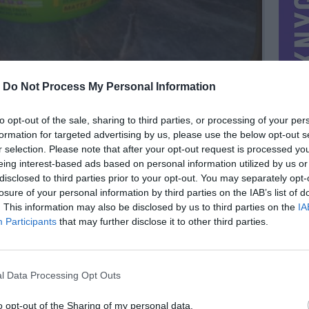
-
Do Not Process My Personal Information
to opt-out of the sale, sharing to third parties, or processing of your per
formation for targeted advertising by us, please use the below opt-out s
r selection. Please note that after your opt-out request is processed y
eing interest-based ads based on personal information utilized by us or
disclosed to third parties prior to your opt-out. You may separately opt-
losure of your personal information by third parties on the IAB’s list of
. This information may also be disclosed by us to third parties on the
IA
MIESTAS
Kaunas
Participants
that may further disclose it to other third parties.
DOMINA
Mainai ir pinigai
NORĖČIAU MAINAIS
l Data Processing Opt Outs
kosmetika, drabužis.
PARDUOČIAU UŽ
0.00 EUR
(0 LTL)
o opt-out of the Sharing of my personal data.