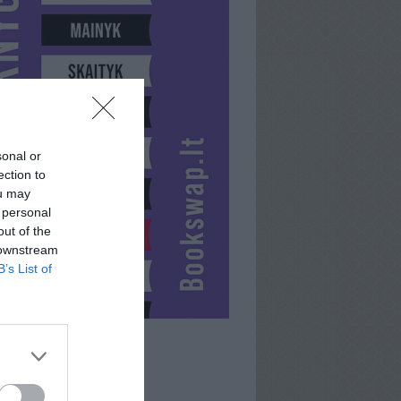
sonal or
ection to
ou may
 personal
out of the
 downstream
B’s List of
GIEDRULKA