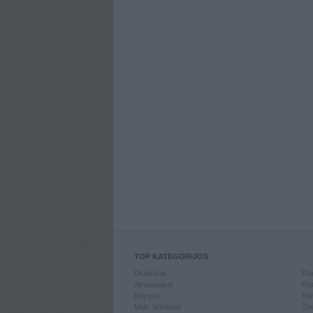
TOP KATEGORIJOS
Drabužiai
Ran
Aksesuarai
Ran
Knygos
Kom
Mob. telefonai
Žai