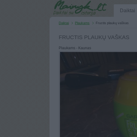
Daiktai
Daiktai
Plaukams
Fructis plaukų vaškas
FRUCTIS PLAUKŲ VAŠKAS
Plaukams - Kaunas