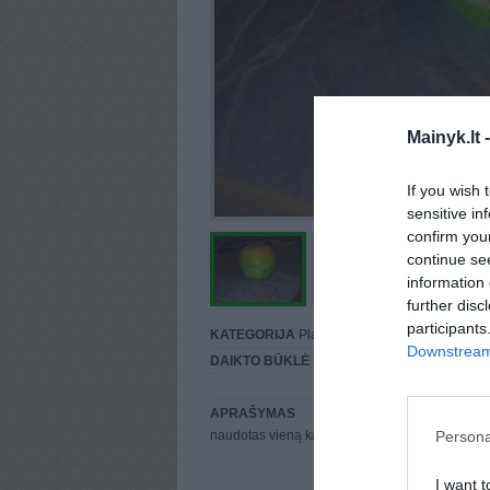
Mainyk.lt 
If you wish 
sensitive in
confirm you
continue se
information 
further disc
participants
KATEGORIJA
Plaukams
Downstream 
DAIKTO BŪKLĖ
Puiki
APRAŠYMAS
Persona
naudotas vieną kartą.
I want t