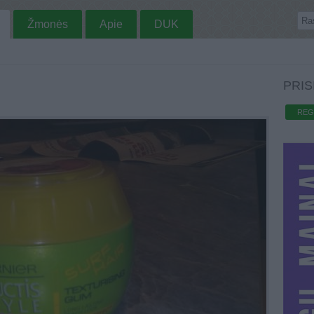
Žmonės
Apie
DUK
PRIS
REG