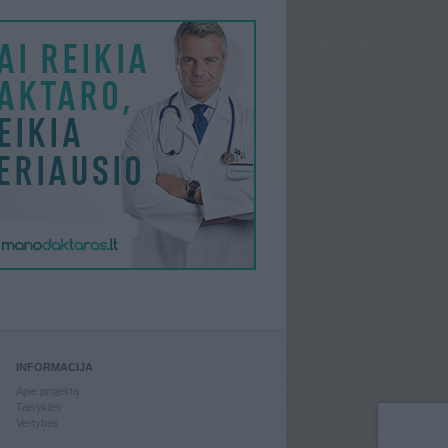
INFORMACIJA
Apie projektą
Taisyklės
Vertybės