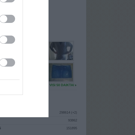
I
: Balandžio 16d. Šeštadienis
A
: Kaunas
 MAINŲ
: 1
Ų MAINŲ
: 1
U DAIKTŲ
VISI 50 DAIKTAI
ISTIKA
298614 (+2)
93862
S
151895