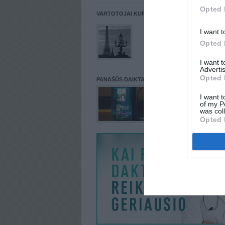
Opted 
VARTOTOJAI KURIE PATALPINĘ DAIKTĄ Į NORŲ
I want t
Opted 
I want 
Advertis
Opted 
PANAŠŪS DAIKTAI
I want t
of my P
was col
Opted 