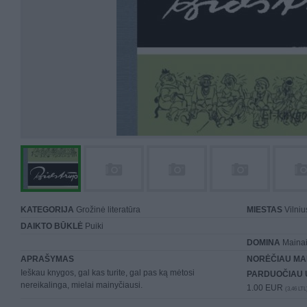
KATEGORIJA
Grožinė literatūra
MIESTAS
Vilniu
DAIKTO BŪKLĖ
Puiki
DOMINA
Mainai 
APRAŠYMAS
NORĖČIAU MA
Ieškau knygos, gal kas turite, gal pas ką mėtosi
PARDUOČIAU 
nereikalinga, mielai mainyčiausi.
1.00 EUR
(3,46 LTL