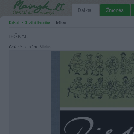
Daiktai
Žmonės
Daiktai
Grožinė literatūra
Ieškau
IEŠKAU
Grožinė literatūra - Vilnius