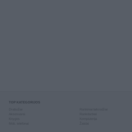
TOP KATEGORIJOS
Drabužiai
Rankiniai laikrodžiai
Aksesuarai
Rankdarbiai
Knygos
Kompiuterija
Mob. telefonai
Žaislai