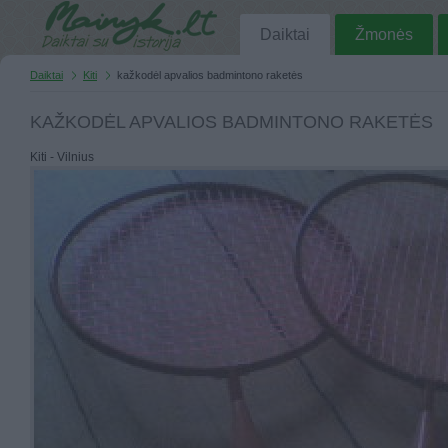
Daiktai
Žmonės
Daiktai
Kiti
kažkodėl apvalios badmintono raketės
KAŽKODĖL APVALIOS BADMINTONO RAKETĖS
Kiti - Vilnius