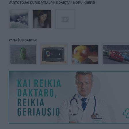
VARTOTOJAI KURIE PATALPINĘ DAIKTĄ Į NORŲ KREPŠĮ
PANAŠŪS DAIKTAI