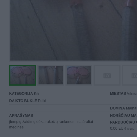
KATEGORIJA
Kiti
MIESTAS
Vilniu
DAIKTO BŪKLĖ
Puiki
DOMINA
Mainai 
APRAŠYMAS
NORĖČIAU MA
įtemptų žaidimų dėka rakečių rankenos - natūraliai
PARDUOČIAU 
medinės
0.00 EUR
(0 LTL)