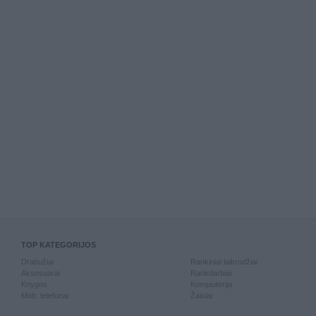
TOP KATEGORIJOS
Drabužiai
Rankiniai laikrodžiai
Aksesuarai
Rankdarbiai
Knygos
Kompiuterija
Mob. telefonai
Žaislai