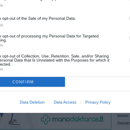
In
LANKĖS
 KREPŠĮ
GYVEN
o opt-out of the Sale of my Personal Data.
ATLIKO
In
AKTYVI
DAUGIA
to opt-out of processing my Personal Data for Targeted
VISI 5 ŽMONĖS
ing.
In
o opt-out of Collection, Use, Retention, Sale, and/or Sharing
ersonal Data that Is Unrelated with the Purposes for which it
lected.
In
CONFIRM
STAT
Data Deletion
Data Access
Privacy Policy
DAIKTAI
MAINAI
ŽMONĖ