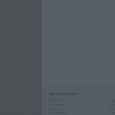
TOP KATEGORIJOS
Drabužiai
Ran
Aksesuarai
Ran
Knygos
Kom
Mob. telefonai
Žai