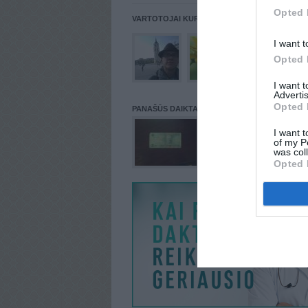
Opted 
VARTOTOJAI KURIE PATALPINĘ DAIKTĄ Į NORŲ
I want t
Opted 
I want 
Advertis
Opted 
PANAŠŪS DAIKTAI
I want t
of my P
was col
Opted 