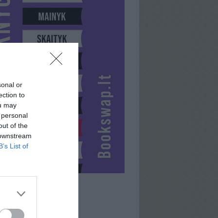
sonal or
ection to
ou may
 personal
out of the
 downstream
B’s List of
DIKAS