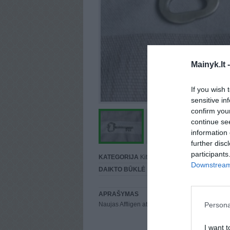
Mainyk.lt 
If you wish 
sensitive in
confirm you
continue se
information 
further disc
participants
KATEGORIJA
Kita
Downstream 
DAIKTO BŪKLĖ
Puiki
APRAŠYMAS
Persona
Naujas Affligen atidarytuvas, plastikinėje pakuo
I want t