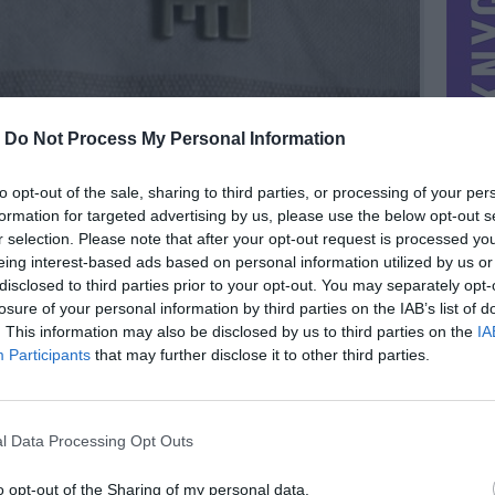
-
Do Not Process My Personal Information
to opt-out of the sale, sharing to third parties, or processing of your per
formation for targeted advertising by us, please use the below opt-out s
r selection. Please note that after your opt-out request is processed y
eing interest-based ads based on personal information utilized by us or
disclosed to third parties prior to your opt-out. You may separately opt-
losure of your personal information by third parties on the IAB’s list of
. This information may also be disclosed by us to third parties on the
IA
MIESTAS
Vilnius
Participants
that may further disclose it to other third parties.
DOMINA
Mainai ir pinigai
NORĖČIAU MAINAIS
l Data Processing Opt Outs
tėje.
Į kitus atidarytuvus.
PARDUOČIAU UŽ
1.00 EUR
(3,46 LTL)
o opt-out of the Sharing of my personal data.