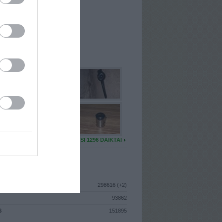
I
: Liepos 6d. Pirmadienis
A
: Vilnius
 MAINŲ
: 210
Ų MAINŲ
: 0
U DAIKTŲ
VISI 1296 DAIKTAI
ISTIKA
298616 (+2)
93862
S
151895