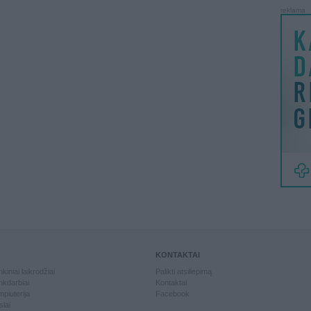
reklama
KONTAKTAI
kiniai laikrodžiai
Palikti atsiliepimą
kdarbiai
Kontaktai
piuterija
Facebook
slai