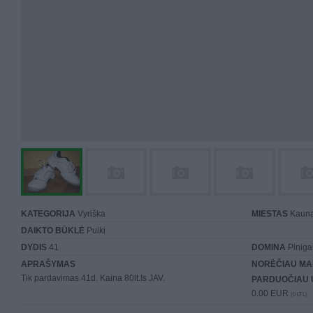
KATEGORIJA
Vyriška
MIESTAS
Kaun
DAIKTO BŪKLĖ
Puiki
DYDIS
41
DOMINA
Piniga
APRAŠYMAS
NORĖČIAU MA
Tik pardavimas.41d. Kaina 80lt.Is JAV.
PARDUOČIAU 
0.00 EUR
(0 LTL)