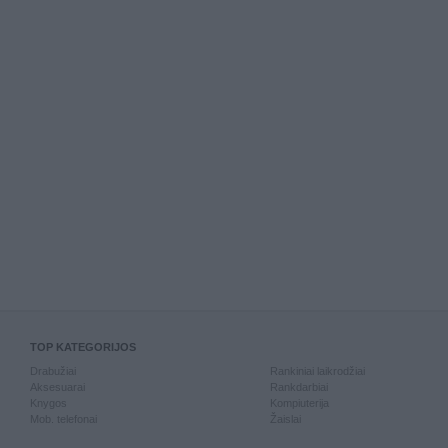
TOP KATEGORIJOS
Drabužiai
Rankiniai laikrodžiai
Aksesuarai
Rankdarbiai
Knygos
Kompiuterija
Mob. telefonai
Žaislai