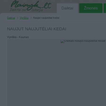
Daiktai
Žmonės
Daiktai
Vyriška
Naujut naujutėliai kedai
NAUJUT NAUJUTĖLIAI KEDAI
Vyriška - Kaunas