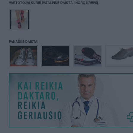
VARTOTOJAI KURIE PATALPINĘ DAIKTĄ Į NORŲ KREPŠĮ
PANAŠŪS DAIKTAI