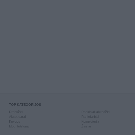
TOP KATEGORIJOS
Drabužiai
Rankiniai laikrodžiai
Aksesuarai
Rankdarbiai
Knygos
Kompiuterija
Mob. telefonai
Žaislai