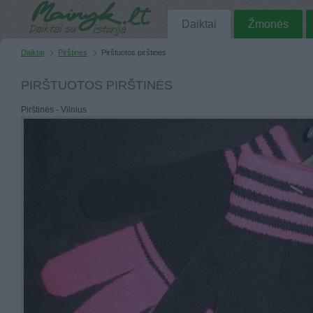
Daiktai
Žmonės
Daiktai
Pirštinės
Pirštuotos pirštinės
PIRŠTUOTOS PIRŠTINĖS
Pirštinės - Vilnius