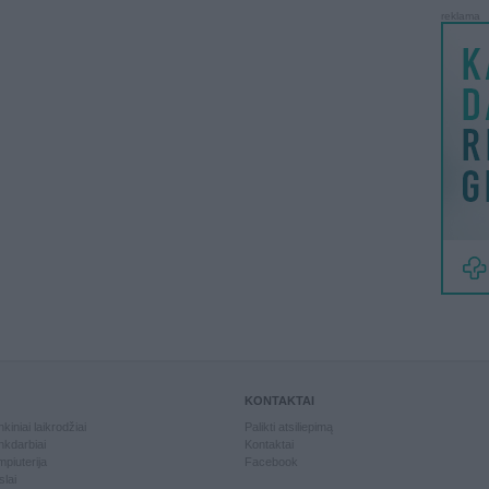
reklama
KONTAKTAI
kiniai laikrodžiai
Palikti atsiliepimą
kdarbiai
Kontaktai
piuterija
Facebook
slai