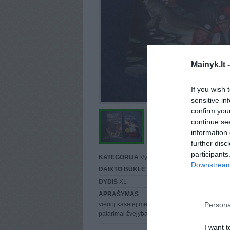
Mainyk.lt 
If you wish 
sensitive in
confirm you
continue se
information 
further disc
participants
KATEGORIJA
Vyriški
Downstream 
DAIKTO BŪKLĖ
Puiki
DYDIS
XL
APRAŠYMAS
Persona
vienoj kasetėj menkių žvejyba, kitoj praktiniai va
patarimai žvejybai su vobleriais
I want t