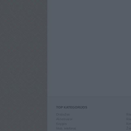
TOP KATEGORIJOS
Drabužiai
Ran
Aksesuarai
Ran
Knygos
Kom
Mob. telefonai
Žai