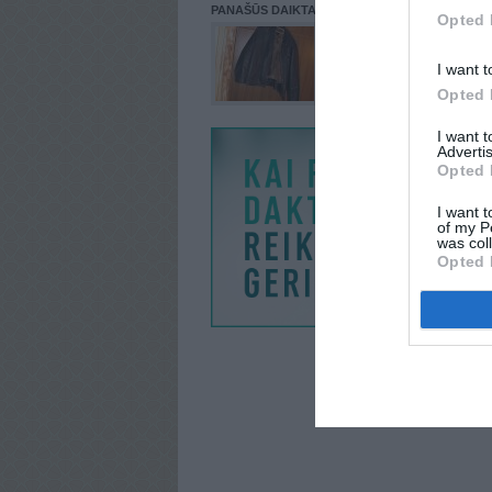
PANAŠŪS DAIKTAI
Opted 
I want t
Opted 
I want 
Advertis
Opted 
I want t
of my P
was col
Opted 