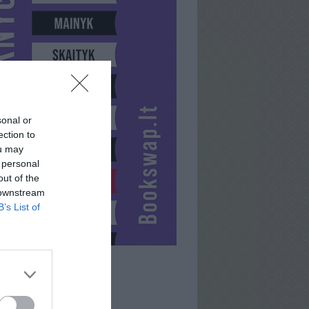
sonal or
ection to
ou may
 personal
out of the
 downstream
B’s List of
LIKS