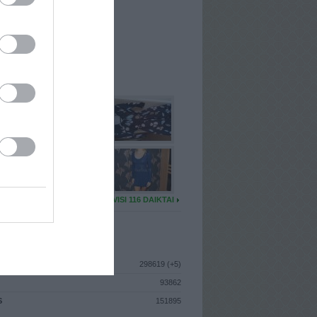
I
: Birželio 9d. Trečiadienis
A
: Kaunas
 MAINŲ
: 32
Ų MAINŲ
: 0
U DAIKTŲ
VISI 116 DAIKTAI
ISTIKA
298619 (+5)
93862
S
151895