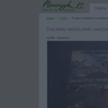
Daiktai
Daiktai
Vyriški
Žvejams mėgėjams vaizdajuos
ŽVEJAMS MĖGĖJAMS VAIZD
Vyriški - Klaipėda