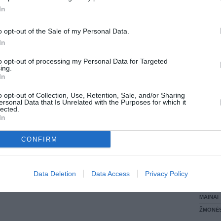
In
LANKĖS
GYVEN
o opt-out of the Sale of my Personal Data.
ATLIKO
In
AKTYVI
DAUGIA
to opt-out of processing my Personal Data for Targeted
ing.
In
o opt-out of Collection, Use, Retention, Sale, and/or Sharing
ersonal Data that Is Unrelated with the Purposes for which it
lected.
In
CONFIRM
STAT
Data Deletion
Data Access
Privacy Policy
DAIKTAI
MAINAI
ŽMONĖ