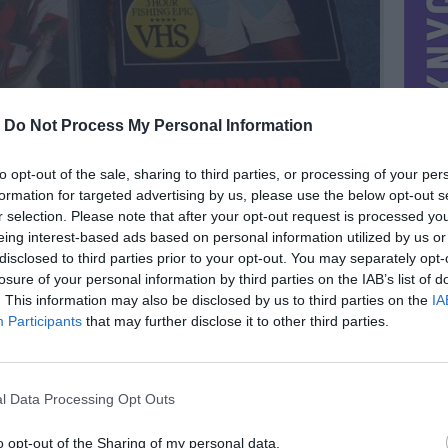
-
Do Not Process My Personal Information
to opt-out of the sale, sharing to third parties, or processing of your per
formation for targeted advertising by us, please use the below opt-out s
r selection. Please note that after your opt-out request is processed y
eing interest-based ads based on personal information utilized by us or
disclosed to third parties prior to your opt-out. You may separately opt-
losure of your personal information by third parties on the IAB’s list of
. This information may also be disclosed by us to third parties on the
IA
MIESTAS
Klaipėda
Participants
that may further disclose it to other third parties.
DOMINA
Mainai ir pinigai
NORĖČIAU MAINAIS
l Data Processing Opt Outs
izdai ir
PARDUOČIAU UŽ
5.00 EUR
(17,29 LTL)
o opt-out of the Sharing of my personal data.