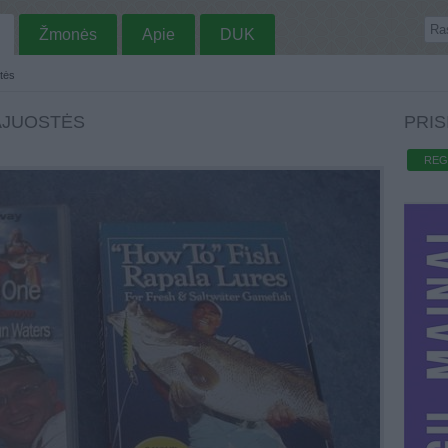
Žmonės
Apie
DUK
tės
AJUOSTĖS
PRIS
REG