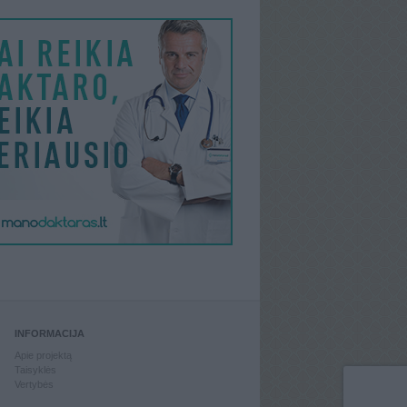
INFORMACIJA
Apie projektą
Taisyklės
Vertybės