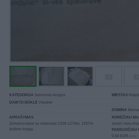
KATEGORIJA
Senovinės knygos
MIESTAS
Klaip
DAIKTO BŪKLĖ
Vidutinė
DOMINA
Mainai 
APRAŠYMAS
NORĖČIAU MA
Zemaiciu karai su vokieciais 1256-1270m. 1937m
ziuret i noru krep
leidimo knyga.
PARDUOČIAU 
0.00 EUR
(0 LTL)