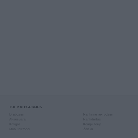
TOP KATEGORIJOS
Drabužiai
Rankiniai laikrodžiai
Aksesuarai
Rankdarbiai
Knygos
Kompiuterija
Mob. telefonai
Žaislai