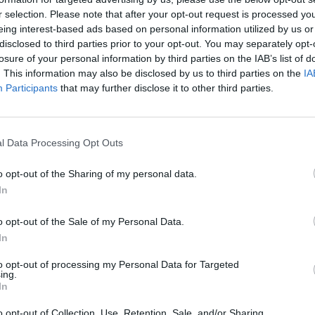
r selection. Please note that after your opt-out request is processed y
eing interest-based ads based on personal information utilized by us or
disclosed to third parties prior to your opt-out. You may separately opt-
losure of your personal information by third parties on the IAB’s list of
. This information may also be disclosed by us to third parties on the
IA
VISI 9 DAIKTAI
Participants
that may further disclose it to other third parties.
l Data Processing Opt Outs
o opt-out of the Sharing of my personal data.
VISI 46 NORAI
In
Viskas greitai ir kokybiskai , geras mainytojas.
o opt-out of the Sale of my Personal Data.
:38:24
Rekomenduoju.
In
to opt-out of processing my Personal Data for Targeted
STAT
ing.
Puikus mainytojas, greit sutarem, daiktas atitinka
IS004
aprasyma, maloniai pabendravom, greit atkeliavo
In
:45:20
siuntinukas, tikrai rekomenduoju =)
DAIKTAI
o opt-out of Collection, Use, Retention, Sale, and/or Sharing