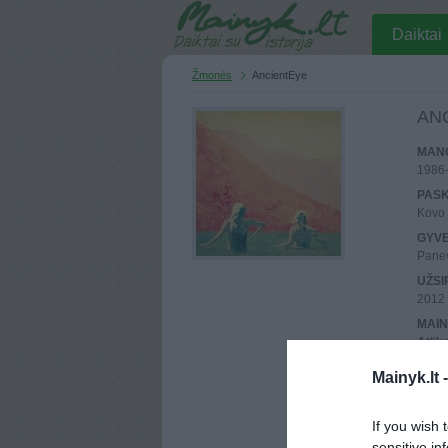
Daiktai
Žmonės
AncientEye
AN
MANO
1986
PASK
Kovo 
GYV
Pane
UŽSI
2012 
MAIN
Atlik
REGI
Mainyk.lt 
86.10
PASK
If you wish 
86.10
sensitive in