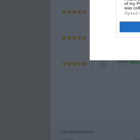
of my P
was col
Parašė
RAM
Opted 
2013-05-08 21
Parašė
MEG
2013-05-08 18
Parašė
MAK
2013-04-25 23
TOP KATEGORIJOS
Drabužiai
Ran