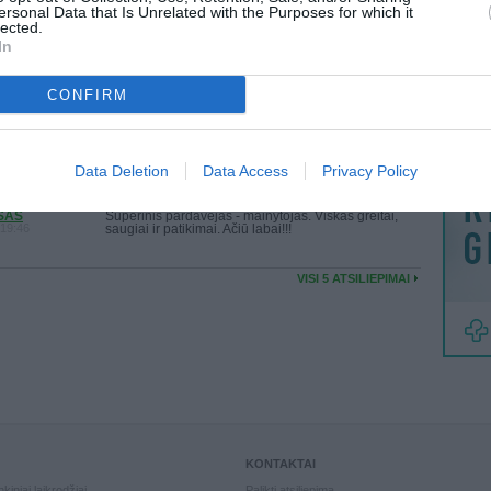
MAINAI
ersonal Data that Is Unrelated with the Purposes for which it
lected.
UMAZAS
ŽMONĖ
greit sutarėm, dar greičiau gavau, rekomenduoju!!
In
:27:46
reklama
CONFIRM
AKAROLIS
Viskas gerai, jokių problemų nebuvo.
:21:20
Rekomenduoju.
Data Deletion
Data Access
Privacy Policy
SAS
Superinis pardavėjas - mainytojas. Viskas greitai,
:19:46
saugiai ir patikimai. Ačiū labai!!!
VISI 5 ATSILIEPIMAI
KONTAKTAI
kiniai laikrodžiai
Palikti atsiliepimą