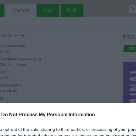
Žmonės
Apie
DUK
CIENTEYE
PRIS
 GIMTADIENIS
REG
-05-01
UTINĮ KARTĄ LANKĖSI
28d. Antradienis
ENA
vėžys
REGISTRAVO
vasario 4d.
AI
o
: 4,
Aktyvių
: 0
STRACIJOS IP
-
Do Not Process My Personal Information
0.213.164
UTINIO PRISIJUNGIMO IP
to opt-out of the sale, sharing to third parties, or processing of your per
0.207.92
formation for targeted advertising by us, please use the below opt-out s