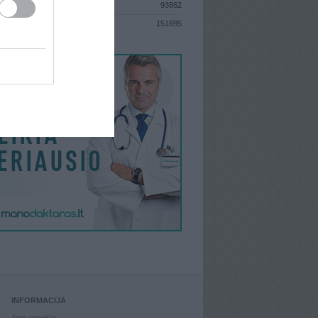
93862
S
151895
INFORMACIJA
Apie projektą