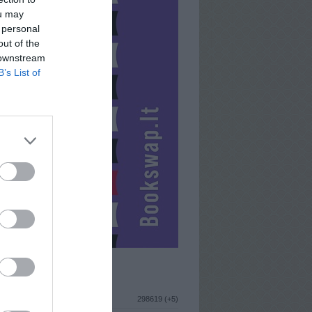
ou may
 personal
out of the
 downstream
B’s List of
ISTIKA
298619 (+5)