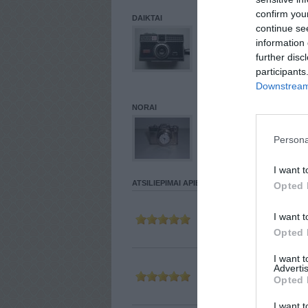
confirm you
DAIKTAI
continue se
information 
further disc
participants
Downstream 
NORAI
Persona
I want t
ATSILIEPIMAI APIE VARTOTOJĄ
Opted 
Parašė
ZINA
I want t
2013-06-05 20
Opted 
I want 
Advertis
Parašė
RUON
Opted 
2013-05-14 14
I want t