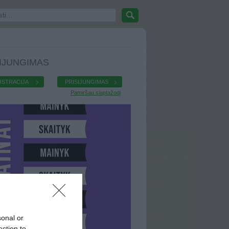
IJUNGIMAS
ISTRACIJA
PRISIJUNGIMAS
Pamiršau slaptažodį
sonal or
ection to