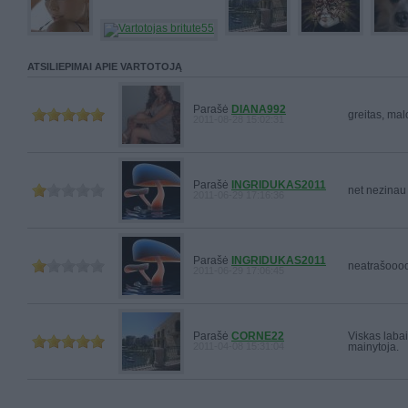
ATSILIEPIMAI APIE VARTOTOJĄ
Parašė
DIANA992
greitas, ma
2011-08-28 15:02:31
Parašė
INGRIDUKAS2011
net nezinau a
2011-06-29 17:16:36
Parašė
INGRIDUKAS2011
neatrašooo
2011-06-29 17:06:45
Parašė
CORNE22
Viskas labai
2011-04-08 15:31:04
mainytoja.