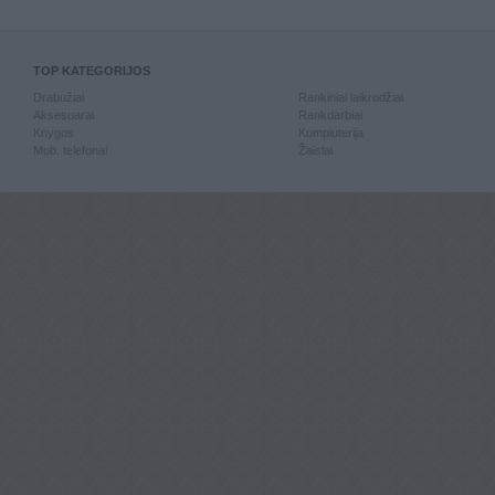
TOP KATEGORIJOS
Drabužiai
Rankiniai laikrodžiai
Aksesuarai
Rankdarbiai
Knygos
Kompiuterija
Mob. telefonai
Žaislai