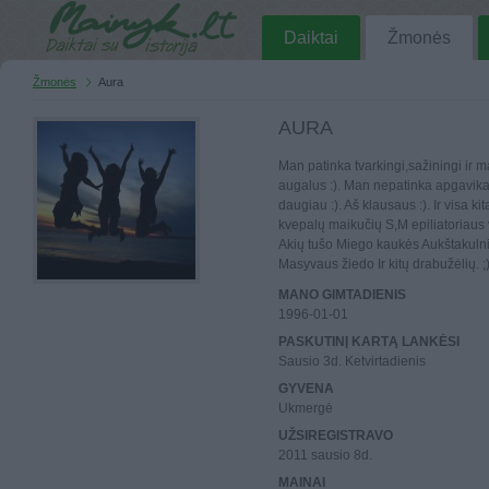
Daiktai
Žmonės
Žmonės
Aura
AURA
Man patinka tvarkingi,sažiningi ir 
augalus :). Man nepatinka apgavikai 
daugiau :). Aš klausaus :). Ir visa k
kvepalų maikučių S,M epiliatoriaus 
Akių tušo Miego kaukės Aukštakulni
Masyvaus žiedo Ir kitų drabužėlių. ;
MANO GIMTADIENIS
1996-01-01
PASKUTINĮ KARTĄ LANKĖSI
Sausio 3d. Ketvirtadienis
GYVENA
Ukmergė
UŽSIREGISTRAVO
2011 sausio 8d.
MAINAI