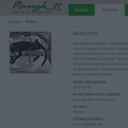
Daiktai
Žmonės
Žmonės
Bbagyra
BBAGYRA
Man patinka kokybiski, firminiai d
naminiai niekuciai, karamele, pigus 
apsilankyti mylintiems save: www.S
VISADA stengiuosi atsakyti i laisku
norus daiktus perziuriu, taciau jei 
Jei tikrai domina - parasykite laiskut
pries tai susitarus laiskais.
MANO GIMTADIENIS
1970-01-01
PASKUTINĮ KARTĄ LANKĖSI
Gegužės 29d. Penktadienis
GYVENA
Vilnius
UŽSIREGISTRAVO
2010 rugpjūčio 26d.