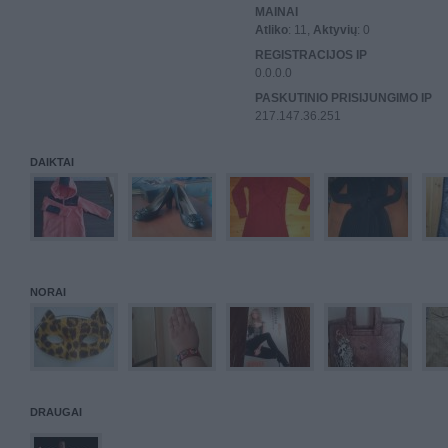
MAINAI
Atliko
: 11,
Aktyvių
: 0
REGISTRACIJOS IP
0.0.0.0
PASKUTINIO PRISIJUNGIMO IP
217.147.36.251
DAIKTAI
NORAI
DRAUGAI