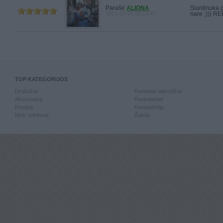
Parašė
ALIONA
Siuntinuka g
2012-03-29 09:14:47
nare ;))) 
TOP KATEGORIJOS
Drabužiai
Rankiniai laikrodžiai
Aksesuarai
Rankdarbiai
Knygos
Kompiuterija
Mob. telefonai
Žaislai