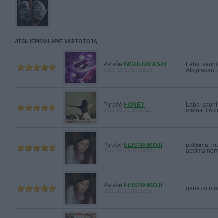
ATSILIEPIMAI APIE VARTOTOJĄ
Parašė
INGULIUKAS24
Labai sauni
2013-10-29 17:22:19
Atsiprasau, 
Parašė
HONEY
Labai sauni 
2013-03-21 19:57:21
mainai:) Ac
Parašė
NEISTIKIMOJI
patikima, ma
2012-12-09 15:59:37
apsimainem
Parašė
NEISTIKIMOJI
geriausi mai
2012-12-09 15:57:56