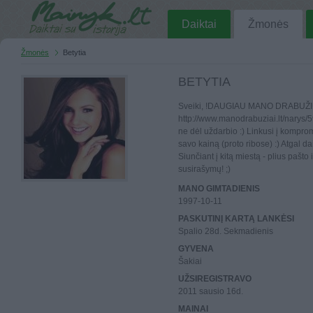
Daiktai
Žmonės
Žmonės
Betytia
BETYTIA
Sveiki, !DAUGIAU MANO DRABUŽI
http://www.manodrabuziai.lt/narys/
ne dėl uždarbio :) Linkusi į kompromi
savo kainą (proto ribose) :) Atgal da
Siunčiant į kitą miestą - plius pašto
susirašymų! ;)
MANO GIMTADIENIS
1997-10-11
PASKUTINĮ KARTĄ LANKĖSI
Spalio 28d. Sekmadienis
GYVENA
Šakiai
UŽSIREGISTRAVO
2011 sausio 16d.
MAINAI