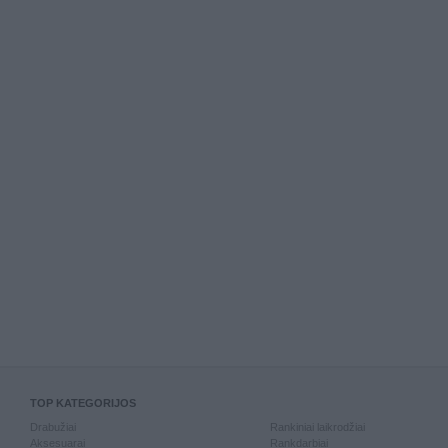
TOP KATEGORIJOS
Drabužiai
Rankiniai laikrodžiai
Aksesuarai
Rankdarbiai