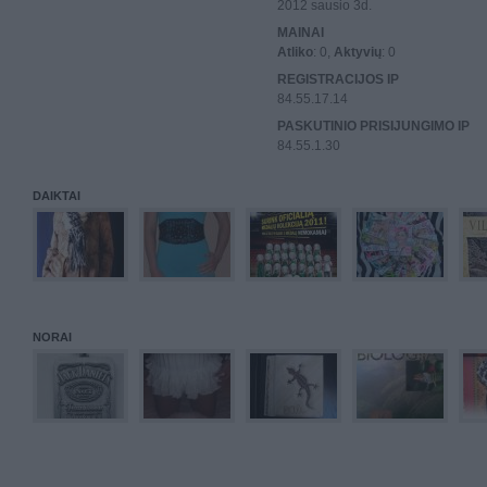
2012 sausio 3d.
MAINAI
Atliko
: 0,
Aktyvių
: 0
REGISTRACIJOS IP
84.55.17.14
PASKUTINIO PRISIJUNGIMO IP
84.55.1.30
DAIKTAI
NORAI