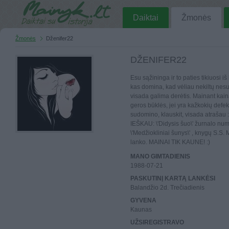
Daiktai
Žmonės
Žmonės
Dženifer22
DŽENIFER22
Esu sąžininga ir to paties tikiuosi iš
kas domina, kad vėliau nekiltų nesu
visada galima derėtis. Mainant kai
geros būklės, jei yra kažkokių defek
sudomino, klauskit, visada atrašau 
IEŠKAU: \'Didysis šuo\' žurnalo nu
\'Medžiokliniai šunys\' , knygų S.S. 
lanko. MAINAI TIK KAUNE! :)
MANO GIMTADIENIS
1988-07-21
PASKUTINĮ KARTĄ LANKĖSI
Balandžio 2d. Trečiadienis
GYVENA
Kaunas
UŽSIREGISTRAVO