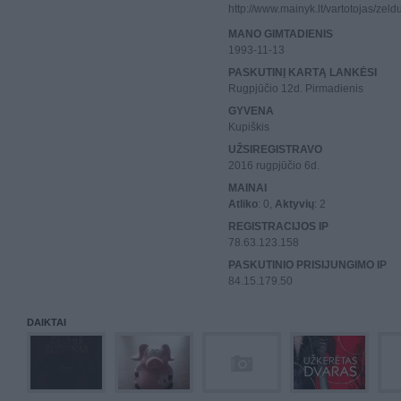
http://www.mainyk.lt/vartotojas/zel
MANO GIMTADIENIS
1993-11-13
PASKUTINĮ KARTĄ LANKĖSI
Rugpjūčio 12d. Pirmadienis
GYVENA
Kupiškis
UŽSIREGISTRAVO
2016 rugpjūčio 6d.
MAINAI
Atliko
: 0,
Aktyvių
: 2
REGISTRACIJOS IP
78.63.123.158
PASKUTINIO PRISIJUNGIMO IP
84.15.179.50
DAIKTAI