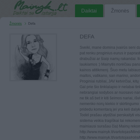
Daiktai
Žmonės
Žmonės
Defa
DEFA
Sveiki, mane domina įvairūs seni da
pat renku proginius eurus ir papra
drabužiai ar šiaip namų rakandai. 
laukiamos :) Mainytis norėčiau pana
kainos atitikmenį. Šiuo metu labiaus
maltos, vatikano, san marino, andor
Proginiai rubliai, JAV ketvirčiai, kitų
Gal prie šio tinklalapio ir nelabai ti
nebrangiai sodybos ar nuosavo nam
ne tik aš bet ir kiti šeimos nariai, i
nemenko norų kiekio ir skirtingumo
pridedu komentarą jei yra keli daly
Todėl prašau atydžiai perskaityti vi
sistema veikia tragiškai tai rekome
mainiausi surašau čia) Mainų reko
http://www.mainyk.lt/vartotojas/Mi
http://www.mainyk.lt/vartotojas/rol