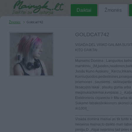
Daiktai
Žmonės
Žmonės
Goldcat742
GOLDCAT742
VISADA DEL VISKO GALIMA SUSI
KITO DAIKTAI .
___________________________
Mainams Domina : Languotos kelni
marskiniu_(M,juodos,raudonos,balt
Juodu Kuno Auskaru_ Kerzu,Inkariu
Koiniu(juodos,pedkelnines,prisegam
priemones , sausiems , skilinejanti
fiksacyjos lakai , plauku guma arba k
meginukai(kremai,kvepalai..)_ Kalja
Elektroniniu cigareciu ir filtu arba
Sukamo tabako(kokionors skonio) jo
iki100lt_
___________________________
Visada domina mainai jei tik turite k
neiseina mainai,to daikto man labai 
pinigu;D , Atgal nepriimu tad pries