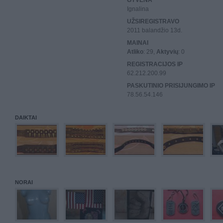
GYVENA
Ignalina
UŽSIREGISTRAVO
2011 balandžio 13d.
MAINAI
Atliko
: 29,
Aktyvių
: 0
REGISTRACIJOS IP
62.212.200.99
PASKUTINIO PRISIJUNGIMO IP
78.56.54.146
DAIKTAI
NORAI