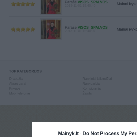
Parašė
VISOS_SPALVOS
Mainai ivyko 
2013-11-01 15:40:40
Parašė
VISOS_SPALVOS
Mainai ivyko 
2013-11-01 15:40:07
TOP KATEGORIJOS
Drabužiai
Rankiniai laikrodžiai
Aksesuarai
Rankdarbiai
Knygos
Kompiuterija
Mob. telefonai
Žaislai
Mainyk.lt -
Do Not Process My Per