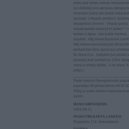
visko,kad veliau nebutu nesusipratimu.
yra defektai juos aprasau,stengiuos
nevisada iseina del prasto fotoparat
aprasau :) Megstu greitus ir sazinin
draugiskus zmones . Visada gavus 
nepatingekite padaryti to paties^-^
kartais ir ilgiau , tad bukite kantrus 
rasykite : http://www.facebook.co
http://www.manodrabuziai.lt/narys/8
perkant tam tikra suma bus pridetas d
tik viena is ju . (sakykim jus perkat 
parasius,kad perkant uz 15lt ir daug
viena is dvieju daiktu , o ne visus. 
patys.)
___________________________
Pasto islaidos:Neregistruotas papras
paprastas-5lt pirmenybinis-6lt IKI 
500g ju pasto islaidos kainuoja bran
svorio .
MANO GIMTADIENIS
1993-08-21
PASKUTINĮ KARTĄ LANKĖSI
Rugpjūčio 17d. Sekmadienis