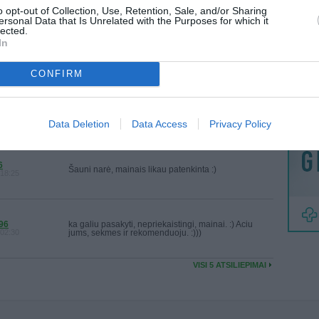
MAINAI
o opt-out of Collection, Use, Retention, Sale, and/or Sharing
ersonal Data that Is Unrelated with the Purposes for which it
ŽMONĖ
lected.
In
Viskas puikiai veikia. Malonus bendravimas nuo
KAS
pirmo laiško iki paskutinio, o svarbiausia, ivyke
reklama
22:22
mainai.
CONFIRM
RĖ
Ačiū už sąžiningumą. :)
:02:24
Data Deletion
Data Access
Privacy Policy
6
Šauni narė, mainais likau patenkinta :)
:18:25
96
ka galiu pasakyti, nepriekaistingi, mainai. :) Aciu
:02:30
jums, sekmes ir rekomenduoju. :)))
VISI 5 ATSILIEPIMAI