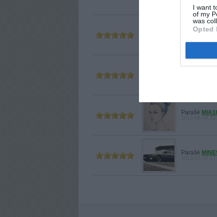
I want t
of my P
was col
Opted 
Parašė
MUZI
2013-11-06 16:
Parašė
GIED
2013-08-10 18
Parašė
MIA1
2013-08-08 22
Parašė
MINE
2013-07-27 17