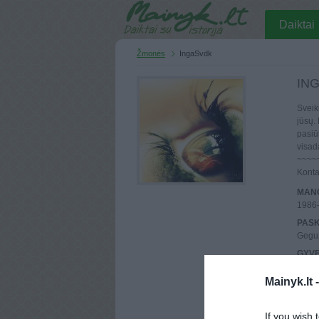
Daiktai
Žmonės
IngaSvdk
IN
Sveik
jūsų.
pasiū
visad
~~~~
Konta
MANO
1986
PASK
Geguž
GYV
Alytu
Mainyk.lt 
UŽSI
2011 
MAIN
If you wish 