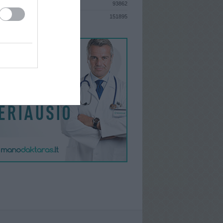
93862
S
151895