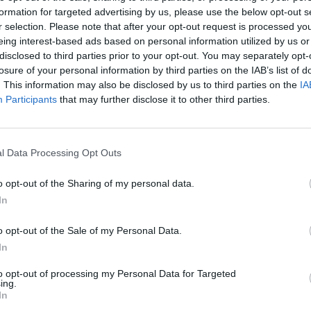
o
: 22,
Aktyvių
: 0
formation for targeted advertising by us, please use the below opt-out s
r selection. Please note that after your opt-out request is processed y
STRACIJOS IP
2.186.137
eing interest-based ads based on personal information utilized by us or
disclosed to third parties prior to your opt-out. You may separately opt-
UTINIO PRISIJUNGIMO IP
75.42
losure of your personal information by third parties on the IAB’s list of
. This information may also be disclosed by us to third parties on the
IA
Participants
that may further disclose it to other third parties.
l Data Processing Opt Outs
VISI 6 DAIKTAI
o opt-out of the Sharing of my personal data.
In
o opt-out of the Sale of my Personal Data.
In
VISI 10 NORAI
STAT
to opt-out of processing my Personal Data for Targeted
ing.
In
DAIKTAI
TAS
Viskas vyko sklandžiai ir greitai. Maloni ir sąžininga
10:04
mergina.