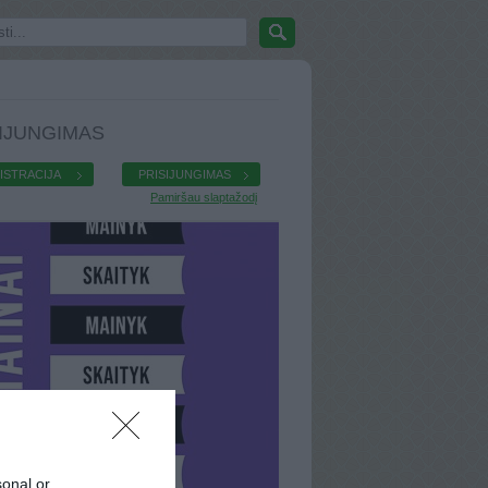
IJUNGIMAS
ISTRACIJA
PRISIJUNGIMAS
Pamiršau slaptažodį
sonal or