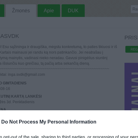
Žmonės
Apie
DUK
GASVDK
PRIS
i! Esu sąžininga ir draugiška, mėgstu konkretumą, to paties tikiuosi ir iš
REG
 Kartais mainausi jei randu ką nors patinkančio. Jei neatrašau į
lymą mainytis, vadinasi nieko neradau. Gavusi pinigėlius siuntinį
a išsiunčiu kuo greičiau, tą pačią arba sekančią dieną.
~~~~~~~~~~~~~~~~~~~~~~~~~~~~~~~~~~~~~~~~~~~~~~~~~~~
ktai: inga.svdk@gmail.com
 GIMTADIENIS
-08-16
UTINĮ KARTĄ LANKĖSI
ės 3d. Penktadienis
ENA
s
-
Do Not Process My Personal Information
REGISTRAVO
gruodžio 8d.
AI
to opt-out of the sale, sharing to third parties, or processing of your per