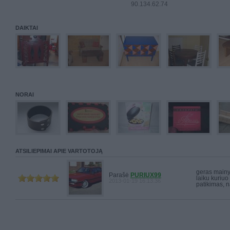
90.134.62.74
DAIKTAI
NORAI
ATSILIEPIMAI APIE VARTOTOJĄ
geras mainyt
Parašė
PURIUX99
laiku kuriuo 
2013-01-19 16:13:36
patikimas, n