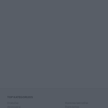
TOP KATEGORIJOS
Drabužiai
Rankiniai laikrodžiai
Aksesuarai
Rankdarbiai