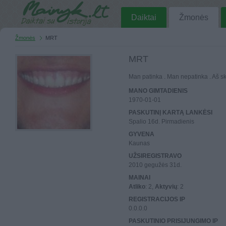
Daiktai
Žmonės
Žmonės
MRT
MRT
Man patinka . Man nepatinka . Aš skai
MANO GIMTADIENIS
1970-01-01
PASKUTINĮ KARTĄ LANKĖSI
Spalio 16d. Pirmadienis
GYVENA
Kaunas
UŽSIREGISTRAVO
2010 gegužės 31d.
MAINAI
Atliko
: 2,
Aktyvių
: 2
REGISTRACIJOS IP
0.0.0.0
PASKUTINIO PRISIJUNGIMO IP