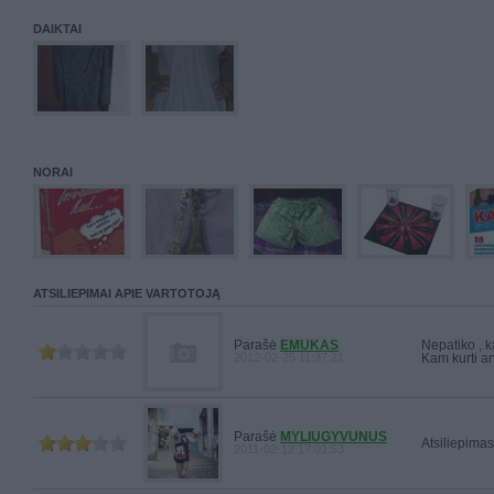
DAIKTAI
NORAI
ATSILIEPIMAI APIE VARTOTOJĄ
Parašė
EMUKAS
Nepatiko , k
2012-02-25 11:37:21
Kam kurti an
Parašė
MYLIUGYVUNUS
Atsiliepimas
2011-02-12 17:01:53