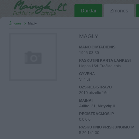
Daiktai
Žmonės
Žmonės
Magly
MAGLY
MANO GIMTADIENIS
1995-03-30
PASKUTINĮ KARTĄ LANKĖSI
Liepos 15d. Trečiadienis
GYVENA
Vilnius
UŽSIREGISTRAVO
2010 birželio 16d.
MAINAI
Atliko
: 31,
Aktyvių
: 0
REGISTRACIJOS IP
0.0.0.0
PASKUTINIO PRISIJUNGIMO IP
5.20.141.30