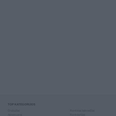
TOP KATEGORIJOS
Drabužiai
Rankiniai laikrodžiai
Aksesuarai
Rankdarbiai