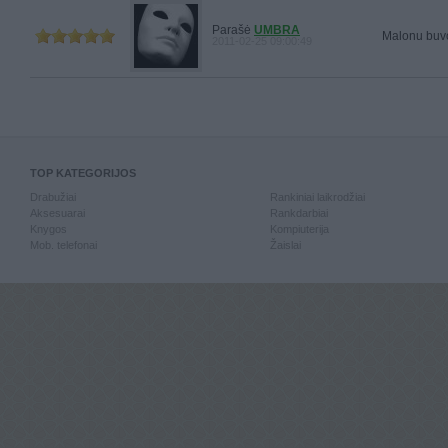
Parašė
UMBRA
Malonu buvo 
2011-02-25 09:00:49
TOP KATEGORIJOS
Drabužiai
Rankiniai laikrodžiai
Aksesuarai
Rankdarbiai
Knygos
Kompiuterija
Mob. telefonai
Žaislai