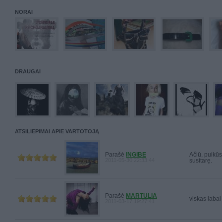
NORAI
DRAUGAI
ATSILIEPIMAI APIE VARTOTOJĄ
Parašė
INGIBE
Ačiū, puikūs
2011-05-30 22:33:44
susitarę.
Parašė
MARTULIA
viskas labai
2011-03-17 19:27:41