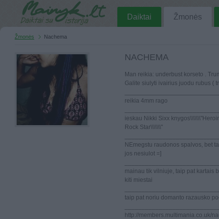
Daiktai
Žmonės
Žmonės
Nachema
NACHEMA
Man reikia: underbust korseto . Tru
Galite siulyti ivairius juodu rubus (
___________________________
reikia 4mm rago
___________________________
ieskau Nikki Sixx knygos\\\\\\\"Heroi
Rock Star\\\\\\\"
___________________________
NEmegstu raudonos spalvos, bet taip
jos nesiulot =]
___________________________
mainau tik vilniuje, taip pat kartais
kiti miestai
___________________________
taip pat noriu domanto razausko poe
___________________________
http://members.multimania.co.uk/n