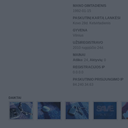
MANO GIMTADIENIS
1992-01-15
PASKUTINĮ KARTĄ LANKĖSI
Kovo 28d. Ketvirtadienis
GYVENA
Vilnius
UŽSIREGISTRAVO
2010 rugpjūčio 24d.
MAINAI
Atliko
: 24,
Aktyvių
: 0
REGISTRACIJOS IP
0.0.0.0
PASKUTINIO PRISIJUNGIMO IP
84.240.34.63
DAIKTAI