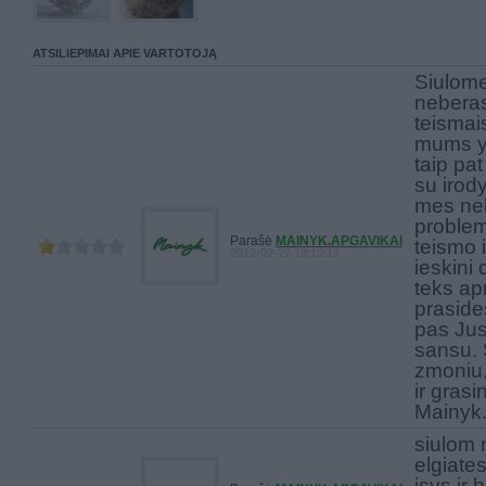
ATSILIEPIMAI APIE VARTOTOJĄ
Siulom
neberas
teismais
mums yr
taip pa
su irod
mes ne
problem
Parašė
MAINYK.APGAVIKAI
teismo 
2012-02-27 19:10:17
ieskini 
teks a
praside
pas Jus 
sansu. 
zmoniu,
ir grasi
Mainyk
siulom 
elgiates
isys ir 