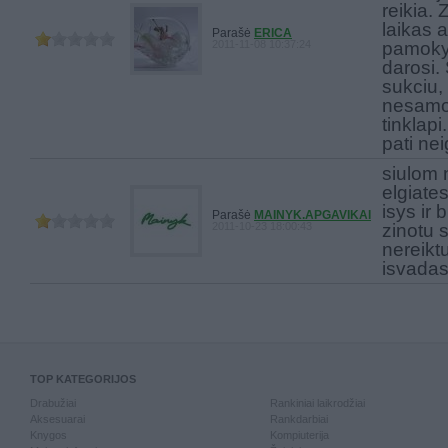
reikia.
laikas a
Parašė
ERICA
2011-11-08 10:37:24
pamokyt
darosi.
sukciu,
nesamo
tinklapi
pati ne
siulom 
elgiates
isys ir 
Parašė
MAINYK.APGAVIKAI
2011-10-23 18:00:43
zinotu 
nereiktu
isvada
TOP KATEGORIJOS
Drabužiai
Rankiniai laikrodžiai
Aksesuarai
Rankdarbiai
Knygos
Kompiuterija