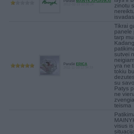
Parašė
MAINYK.APGAVIKAI
2012-02-19 10:36:24
zinotu 
nereiktu
isvada
Tikrai g
panele 
tarp mu
Kadangi 
patikim
sutvei n
neigiam
Parašė
ERICA
yra ne 
2011-11-10 12:34:33
tokiu b
dezutes 
su savo
Patys p
ne vie
zvengia 
teisma
Patikim
MAINYK
visus is
situacij