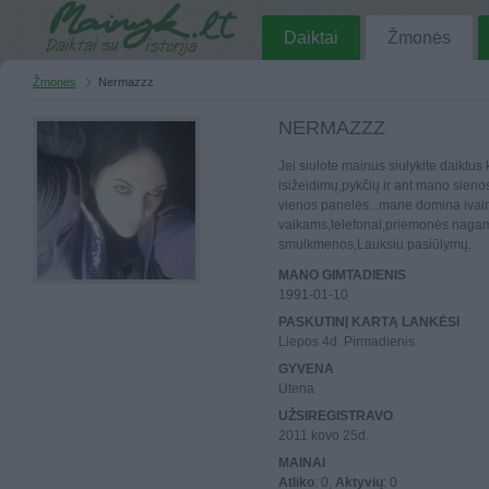
Daiktai
Žmonės
Žmonės
Nermazzz
NERMAZZZ
Jei siulote mainus siulykite daiktus
isižeidimų,pykčių ir ant mano sienos.
vienos panelės...mane domina ivairi
vaikams,telefonai,priemonės nagams 
smulkmenos,Lauksiu pasiūlymų.
MANO GIMTADIENIS
1991-01-10
PASKUTINĮ KARTĄ LANKĖSI
Liepos 4d. Pirmadienis
GYVENA
Utena
UŽSIREGISTRAVO
2011 kovo 25d.
MAINAI
Atliko
: 0,
Aktyvių
: 0