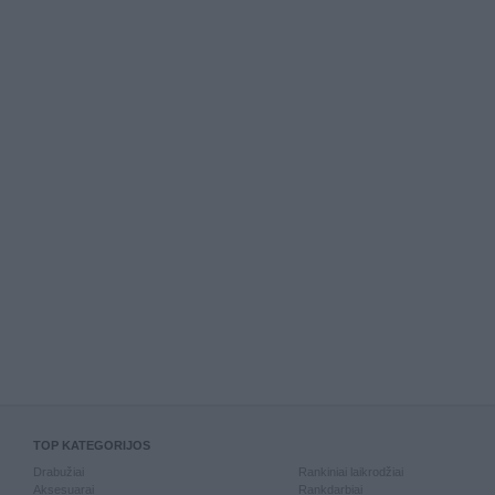
TOP KATEGORIJOS
Drabužiai
Rankiniai laikrodžiai
Aksesuarai
Rankdarbiai