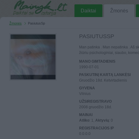
Daiktai
Žmonės
Žmonės
PasiutusSp
PASIUTUSSP
Man patinka . Man nepatinka . Aš sk
žiūriu psichologiniai, siaubo, komedi
MANO GIMTADIENIS
1990-07-01
PASKUTINĮ KARTĄ LANKĖSI
Gruodžio 18d. Ketvirtadienis
GYVENA
Vilnius
UŽSIREGISTRAVO
2008 gruodžio 18d.
MAINAI
Atliko
: 1,
Aktyvių
: 0
REGISTRACIJOS IP
0.0.0.0