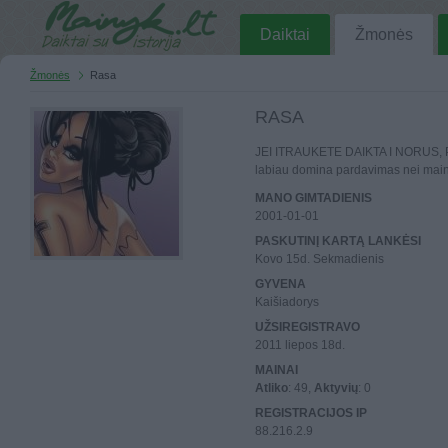
Daiktai
Žmonės
Žmonės
Rasa
RASA
JEI ITRAUKETE DAIKTA I NORUS, 
labiau domina pardavimas nei main
MANO GIMTADIENIS
2001-01-01
PASKUTINĮ KARTĄ LANKĖSI
Kovo 15d. Sekmadienis
GYVENA
Kaišiadorys
UŽSIREGISTRAVO
2011 liepos 18d.
MAINAI
Atliko
: 49,
Aktyvių
: 0
REGISTRACIJOS IP
88.216.2.9