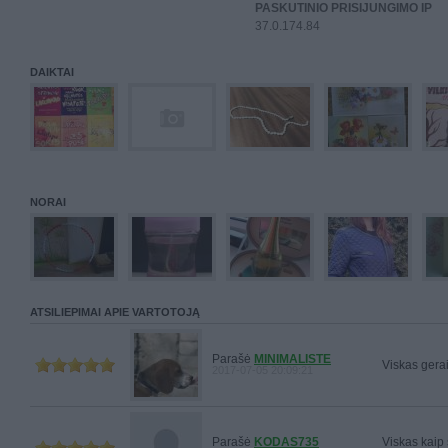
PASKUTINIO PRISIJUNGIMO IP
37.0.174.84
DAIKTAI
NORAI
ATSILIEPIMAI APIE VARTOTOJĄ
Parašė
MINIMALISTE
Viskas gerai
2017-07-05 20:09:21
Parašė
KODAS735
Viskas kaip 