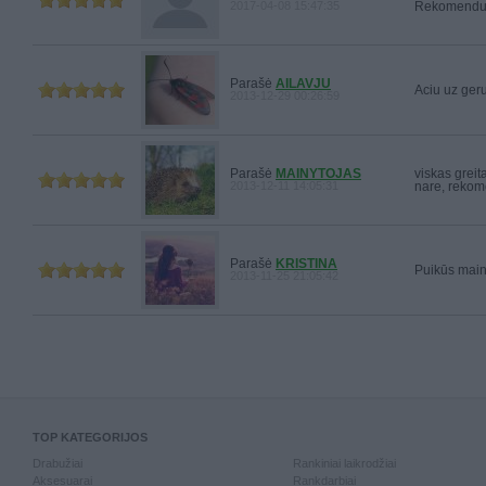
2017-04-08 15:47:35
Rekomendu
Parašė
AILAVJU
Aciu uz geru
2013-12-29 00:26:59
Parašė
MAINYTOJAS
viskas greita
2013-12-11 14:05:31
nare, rekom
Parašė
KRISTINA
Puikūs maina
2013-11-25 21:05:42
TOP KATEGORIJOS
Drabužiai
Rankiniai laikrodžiai
Aksesuarai
Rankdarbiai