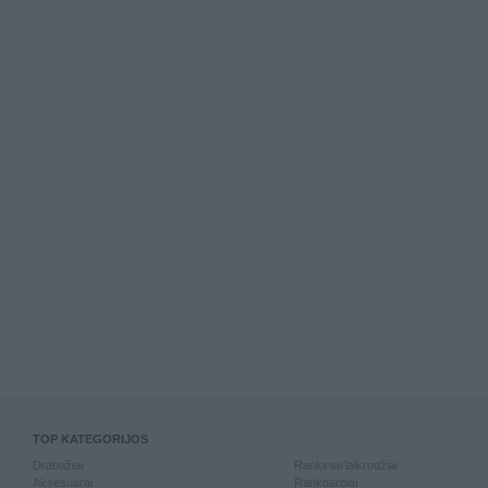
TOP KATEGORIJOS
Drabužiai
Rankiniai laikrodžiai
Aksesuarai
Rankdarbiai