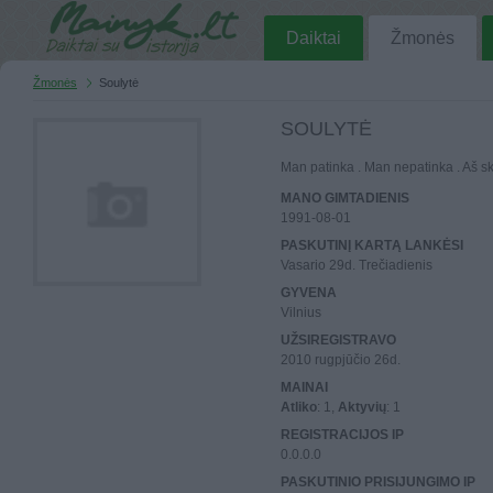
Daiktai
Žmonės
Žmonės
Soulytė
SOULYTĖ
Man patinka . Man nepatinka . Aš skai
MANO GIMTADIENIS
1991-08-01
PASKUTINĮ KARTĄ LANKĖSI
Vasario 29d. Trečiadienis
GYVENA
Vilnius
UŽSIREGISTRAVO
2010 rugpjūčio 26d.
MAINAI
Atliko
: 1,
Aktyvių
: 1
REGISTRACIJOS IP
0.0.0.0
PASKUTINIO PRISIJUNGIMO IP