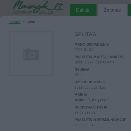
Daiktai
Žmonės
Žmonės
Splitas
SPLITAS
MANO GIMTADIENIS
2001-01-01
PASKUTINĮ KARTĄ LANKĖSI
Birželio 29d. Šeštadienis
GYVENA
Vilnius
UŽSIREGISTRAVO
2011 rugpjūčio 31d.
MAINAI
Atliko
: 17,
Aktyvių
: 0
REGISTRACIJOS IP
78.63.238.93
PASKUTINIO PRISIJUNGIMO IP
78.58.250.45