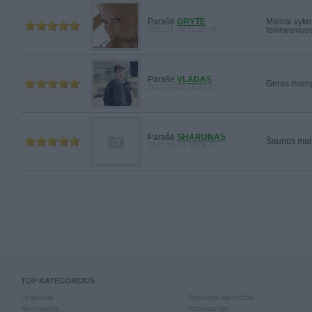
Parašė
GRYTE
Mainai vyko,
2011-11-09 12:23:48
tolimesniuo
Parašė
VLADAS
Geras mainy
2011-11-02 18:09:47
Parašė
SHARUNAS
Šaunūs main
2011-10-10 19:06:23
TOP KATEGORIJOS
Drabužiai
Rankiniai laikrodžiai
Aksesuarai
Rankdarbiai