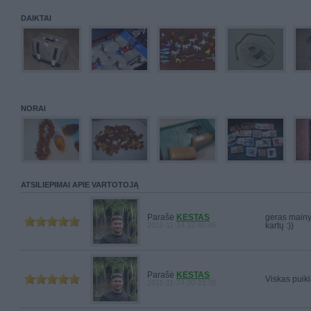
DAIKTAI
NORAI
ATSILIEPIMAI APIE VARTOTOJĄ
Parašė
KESTAS
geras mainy
2011-11-24 22:40:46
kartų :))
Parašė
KESTAS
Viskas puiki
2011-11-24 00:23:38