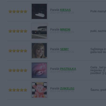
Parašė
KIESAS
Puiki mainy
2013-09-26 18:16:24
Parašė
MINE96
puiki, sazi
2013-07-26 20:26:59
Parašė
SEIMY
Sąžininga ir
2012-04-27 15:03:21
gaila kad si
Gaila , bet 
Parašė
PASTIULKA
negavau :(( 
2012-04-20 11:00:42
pasitiket :))
Parašė
ZUIKELIS1
Šaunu, greita
2012-04-14 10:17:41