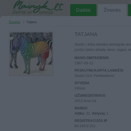
Daiktai
Žmonės
Žmonės
Tatjana
TATJANA
Sveiki, i kitus miestus nemegstu siu
juoda Lipton arbata, kava, sages, rei
MANO GIMTADIENIS
1987-09-12
PASKUTINĮ KARTĄ LANKĖSI
Spalio 31d. Penktadienis
GYVENA
Vilnius
UŽSIREGISTRAVO
2012 kovo 2d.
MAINAI
Atliko
: 32,
Aktyvių
: 1
REGISTRACIJOS IP
84.240.9.201