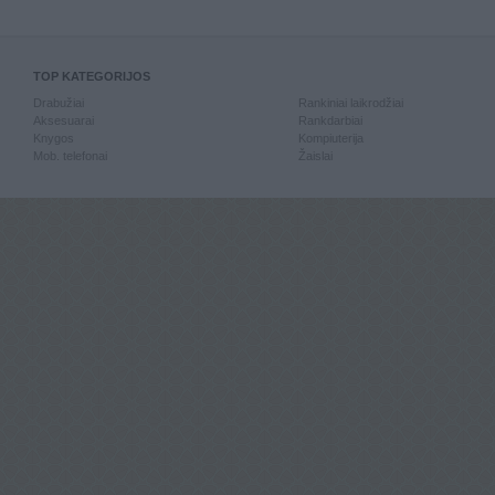
TOP KATEGORIJOS
Drabužiai
Rankiniai laikrodžiai
Aksesuarai
Rankdarbiai
Knygos
Kompiuterija
Mob. telefonai
Žaislai