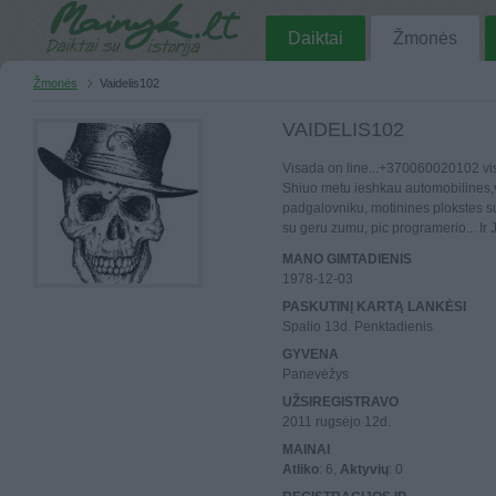
Daiktai
Žmonės
Žmonės
Vaidelis102
VAIDELIS102
Visada on line...+370060020102 vis
Shiuo metu ieshkau automobilines
padgalovniku, motinines plokstes s
su geru zumu, pic programerio... Ir J
MANO GIMTADIENIS
1978-12-03
PASKUTINĮ KARTĄ LANKĖSI
Spalio 13d. Penktadienis
GYVENA
Panevėžys
UŽSIREGISTRAVO
2011 rugsėjo 12d.
MAINAI
Atliko
: 6,
Aktyvių
: 0