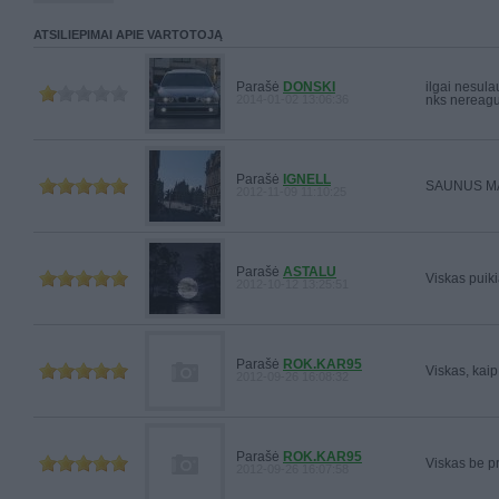
ATSILIEPIMAI APIE VARTOTOJĄ
Parašė
DONSKI
ilgai nesula
2014-01-02 13:06:36
nks nereagu
Parašė
IGNELL
SAUNUS MA
2012-11-09 11:10:25
Parašė
ASTALU
Viskas puik
2012-10-12 13:25:51
Parašė
ROK.KAR95
Viskas, kaip
2012-09-26 16:08:32
Parašė
ROK.KAR95
Viskas be p
2012-09-26 16:07:58