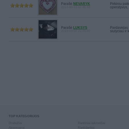
Parašė
NEVARYK
Pirkiniu pat
2013-03-13 17:46:43
operatyvus,
Parašė
LUKSYS
Pardavejas s
2013-03-07 22:35:40
siulyciau ir
TOP KATEGORIJOS
Drabužiai
Rankiniai laikrodžiai
Aksesuarai
Rankdarbiai