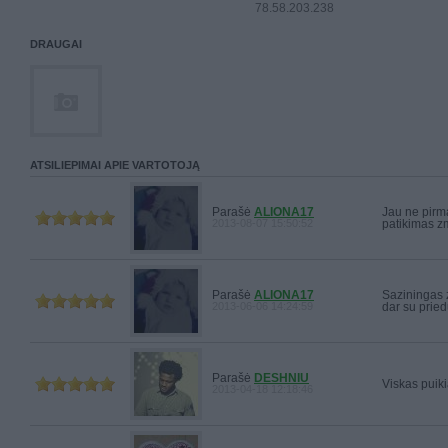
78.58.203.238
DRAUGAI
ATSILIEPIMAI APIE VARTOTOJĄ
Parašė
ALIONA17
Jau ne pirma
2013-08-07 15:50:52
patikimas
Parašė
ALIONA17
Saziningas z
2013-06-06 14:24:59
dar su pried
Parašė
DESHNIU
Viskas puiki
2013-04-18 12:18:46