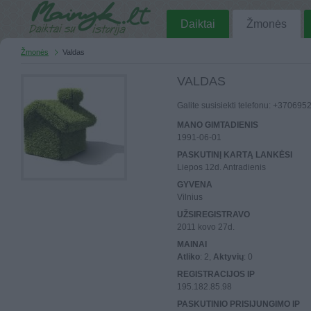
Daiktai
Žmonės
Žmonės
Valdas
VALDAS
Galite susisiekti telefonu: +37069
MANO GIMTADIENIS
1991-06-01
PASKUTINĮ KARTĄ LANKĖSI
Liepos 12d. Antradienis
GYVENA
Vilnius
UŽSIREGISTRAVO
2011 kovo 27d.
MAINAI
Atliko
: 2,
Aktyvių
: 0
REGISTRACIJOS IP
195.182.85.98
PASKUTINIO PRISIJUNGIMO IP