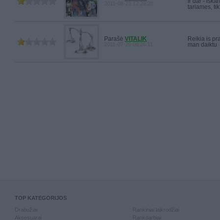
Ir dar - išk
2011-08-23 12:29:28
tariames, t
Parašė
VITALIK
Reikia is pra
2011-07-20 08:26:11
man daiktu
TOP KATEGORIJOS
Drabužiai
Rankiniai laikrodžiai
Aksesuarai
Rankdarbiai