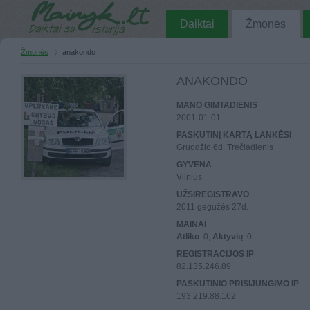
Daiktai
Žmonės
Žmonės
anakondo
ANAKONDO
MANO GIMTADIENIS
2001-01-01
PASKUTINĮ KARTĄ LANKĖSI
Gruodžio 6d. Trečiadienis
GYVENA
Vilnius
UŽSIREGISTRAVO
2011 gegužės 27d.
MAINAI
Atliko
: 0,
Aktyvių
: 0
REGISTRACIJOS IP
82.135.246.89
PASKUTINIO PRISIJUNGIMO IP
193.219.88.162