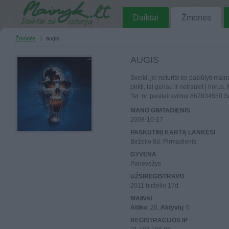
Daiktai
Žmonės
Žmonės
augis
AUGIS
Sveiki, jei neturite ko pasiūlyti mai
pirkti, tai geriau ir netraukit į noru
Tel. nr. pasiteiravimui 867834550 
MANO GIMTADIENIS
2008-10-17
PASKUTINĮ KARTĄ LANKĖSI
Birželio 8d. Pirmadienis
GYVENA
Panevėžys
UŽSIREGISTRAVO
2011 birželio 17d.
MAINAI
Atliko
: 20,
Aktyvių
: 0
REGISTRACIJOS IP