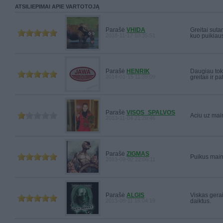
ATSILIEPIMAI APIE VARTOTOJĄ
Parašė
VHIDA
Greitai suta
2018-11-17 10:35:51
kuo puikiausi
Parašė
HENRIK
Daugiau toki
2014-01-15 11:39:09
greitaii ir p
Parašė
VISOS_SPALVOS
Aciu uz main
2013-11-04 21:29:46
Parašė
ZIGMAS
Puikus mai
2013-09-02 22:06:11
Parašė
ALGIS
Viskas gerai
2013-08-11 16:04:19
daiktus.