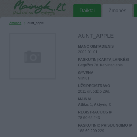
Daiktai
Žmonės
Žmonės
aunt_apple
AUNT_APPLE
MANO GIMTADIENIS
2002-01-01
PASKUTINĮ KARTĄ LANKĖSI
Gegužės 7d. Ketvirtadienis
GYVENA
Vilnius
UŽSIREGISTRAVO
2011 gruodžio 29d.
MAINAI
Atliko
: 1,
Aktyvių
: 0
REGISTRACIJOS IP
78.60.65.243
PASKUTINIO PRISIJUNGIMO IP
188.69.209.229