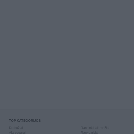
TOP KATEGORIJOS
Drabužiai
Rankiniai laikrodžiai
Aksesuarai
Rankdarbiai