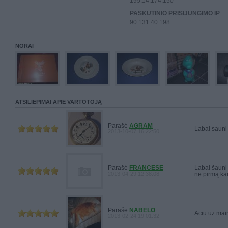
195.14.174.150
PASKUTINIO PRISIJUNGIMO IP
90.131.40.198
NORAI
ATSILIEPIMAI APIE VARTOTOJĄ
Parašė
AGRAM
Labai sauni 
2013-10-07 16:22:50
Parašė
FRANCESE
Labai šauni
2013-04-29 12:38:08
ne pirmą kart
Parašė
NABELO
Aciu uz mai
2013-02-24 19:01:32