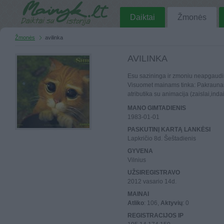
Daiktai
Žmonės
Žmonės
avilinka
AVILINKA
Esu sazininga ir zmoniu neapgaudine
Visuomet mainams tinka: Pakraunam
atributika su animacija (zaislai,indai.
MANO GIMTADIENIS
1983-01-01
PASKUTINĮ KARTĄ LANKĖSI
Lapkričio 8d. Šeštadienis
GYVENA
Vilnius
UŽSIREGISTRAVO
2012 vasario 14d.
MAINAI
Atliko
: 106,
Aktyvių
: 0
REGISTRACIJOS IP