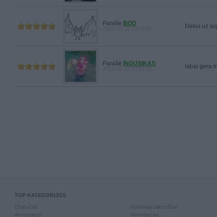
Parašė
BOO
Dekui uz su
2013-02-18 19:35:00
Parašė
INGUSIKAS
labai gera m
2013-02-18 12:58:33
TOP KATEGORIJOS
Drabužiai
Rankiniai laikrodžiai
Aksesuarai
Rankdarbiai