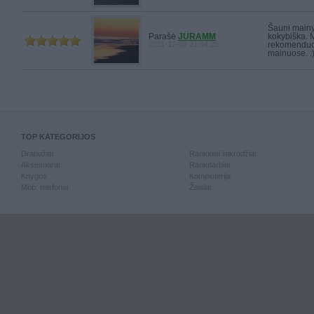
Šauni mainyt
Parašė
JURAMM
kokybiška. 
2011-12-08 21:04:25
rekomenduoj
mainuose. :
TOP KATEGORIJOS
Drabužiai
Rankiniai laikrodžiai
Aksesuarai
Rankdarbiai
Knygos
Kompiuterija
Mob. telefonai
Žaislai