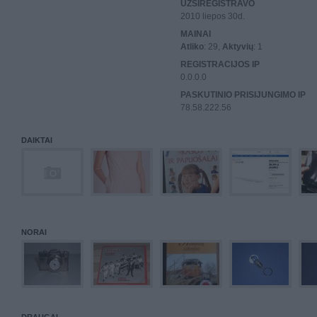
UŽSIREGISTRAVO
2010 liepos 30d.
MAINAI
Atliko
: 29,
Aktyvių
: 1
REGISTRACIJOS IP
0.0.0.0
PASKUTINIO PRISIJUNGIMO IP
78.58.222.56
DAIKTAI
NORAI