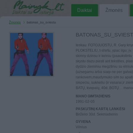
Daiktai
Žmonės
Žmonės
batonas_su_sviestu
BATONAS_SU_SVIES
Ieskau: FOTOJUOSTU, R. Gary knyg
PLOKSTELIU, t-shirtu, ypac ilgu; įv.
skinny dzinsu ir kelniu (paaukstintu 
skystu dazu piesti ant tekstiles, plas
dydzio zieminiu megztiniu su elniuka
(uzsegamu arba siaip ne per galva) 
rankovem,maudymuko s/m su apatine
slepeciu, sukneliu (ir vasarai,ir zie
BATŲ, kvepalų, 40d. BOTŲ.... manodr
MANO GIMTADIENIS
1991-02-05
PASKUTINĮ KARTĄ LANKĖSI
Birželio 30d. Sekmadienis
GYVENA
Vilnius