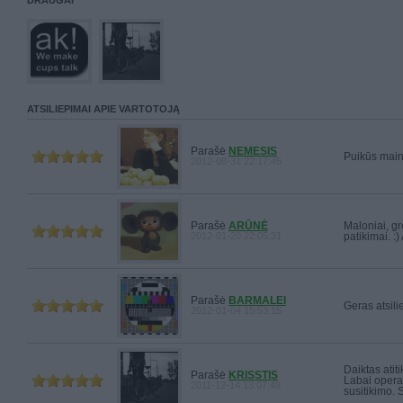
DRAUGAI
ATSILIEPIMAI APIE VARTOTOJĄ
Parašė
NEMESIS
Puikūs main
2012-08-31 22:17:45
Parašė
ARŪNĖ
Maloniai, gre
2012-01-20 22:05:31
patikimai. :)
Parašė
BARMALEI
Geras atsili
2012-01-04 15:53:15
Daiktas atit
Parašė
KRISSTIS
Labai operat
2011-12-14 13:07:49
susitikimo. 