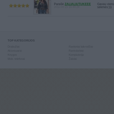
Parašė
ZALIALIUTUKEEE
Gavau vieną 
2011-09-21 16:49:28
sėkmės:)))
TOP KATEGORIJOS
Drabužiai
Rankiniai laikrodžiai
Aksesuarai
Rankdarbiai
Knygos
Kompiuterija
Mob. telefonai
Žaislai