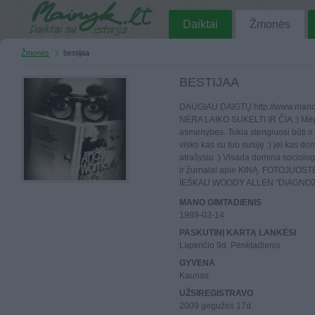
Daiktai
Žmonės
Žmonės
bestijaa
BESTIJAA
DAUGIAU DAIGTŲ http://www.manod
NĖRA LAIKO SUKELTI IR ČIA :) Mėgs
asmenybes. Tokia stengiuosi būti ir 
visko kas su tuo susiję :) jei kas do
atrašysiu :) Visada domina sociolog
ir žurnalai apie KINĄ. FOTOJUO
IEŠKAU WOODY ALLEN "DIAGNO
MANO GIMTADIENIS
1989-03-14
PASKUTINĮ KARTĄ LANKĖSI
Lapkričio 9d. Penktadienis
GYVENA
Kaunas
UŽSIREGISTRAVO
2009 gegužės 17d.