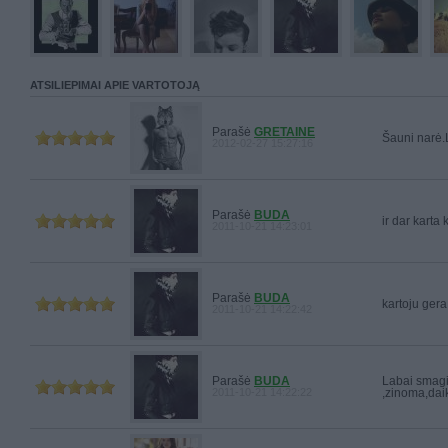
ATSILIEPIMAI APIE VARTOTOJĄ
Parašė
GRETAINE
Šauni narė.
2012-02-27 15:27:16
Parašė
BUDA
ir dar karta 
2011-10-21 14:23:01
Parašė
BUDA
kartoju gera
2011-10-21 14:22:42
Parašė
BUDA
Labai smagi
2011-10-21 14:22:22
,zinoma,daik