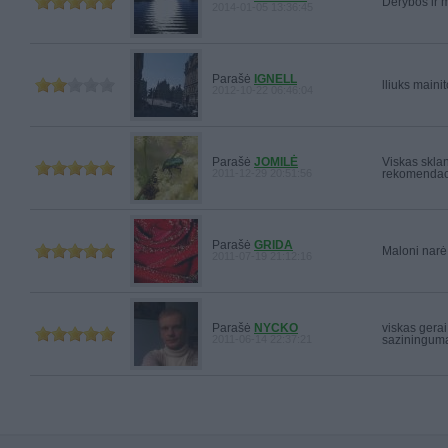
Derybos ir m
2014-01-05 13:36:45
Parašė
IGNELL
lliuks mainit
2012-10-22 06:46:04
Parašė
JOMILĖ
Viskas sklan
2011-12-29 20:51:56
rekomendaci
Parašė
GRIDA
Maloni narė:
2011-07-19 21:12:16
Parašė
NYCKO
viskas gerai,
2011-06-14 22:37:21
saziningum