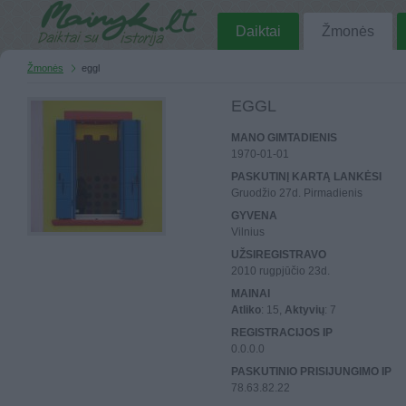
Daiktai
Žmonės
Žmonės
eggl
EGGL
MANO GIMTADIENIS
1970-01-01
PASKUTINĮ KARTĄ LANKĖSI
Gruodžio 27d. Pirmadienis
GYVENA
Vilnius
UŽSIREGISTRAVO
2010 rugpjūčio 23d.
MAINAI
Atliko
: 15,
Aktyvių
: 7
REGISTRACIJOS IP
0.0.0.0
PASKUTINIO PRISIJUNGIMO IP
78.63.82.22