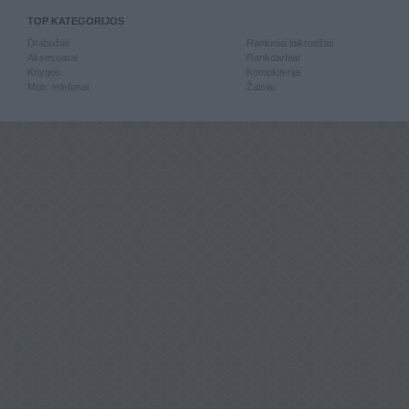
TOP KATEGORIJOS
Drabužiai
Rankiniai laikrodžiai
Aksesuarai
Rankdarbiai
Knygos
Kompiuterija
Mob. telefonai
Žaislai