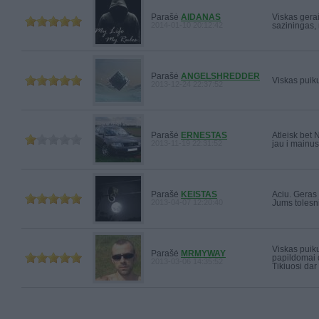
Parašė
AIDANAS
Viskas gera
2014-01-10 20:12:42
saziningas,
Parašė
ANGELSHREDDER
Viskas puik
2013-12-24 22:37:52
Parašė
ERNESTAS
Atleisk bet 
2013-11-19 22:31:52
jau i mainus
Parašė
KEISTAS
Aciu. Geras
2013-04-07 12:20:40
Jums tolesn
Viskas puiku
Parašė
MRMYWAY
papildomai 
2013-03-06 14:35:52
Tikiuosi dar