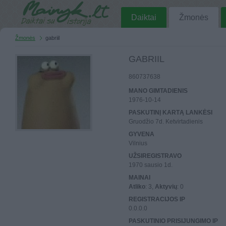
Daiktai
Žmonės
Žmonės
gabriil
GABRIIL
860737638
MANO GIMTADIENIS
1976-10-14
PASKUTINĮ KARTĄ LANKĖSI
Gruodžio 7d. Ketvirtadienis
GYVENA
Vilnius
UŽSIREGISTRAVO
1970 sausio 1d.
MAINAI
Atliko
: 3,
Aktyvių
: 0
REGISTRACIJOS IP
0.0.0.0
PASKUTINIO PRISIJUNGIMO IP