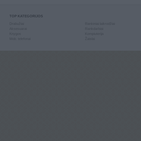
TOP KATEGORIJOS
Drabužiai
Rankiniai laikrodžiai
Aksesuarai
Rankdarbiai
Knygos
Kompiuterija
Mob. telefonai
Žaislai