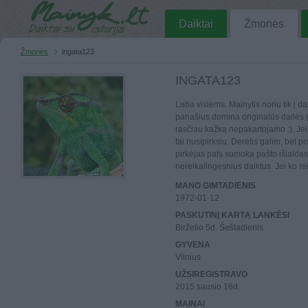
Daiktai
Žmonės
Žmonės
ingata123
INGATA123
Laba visiems. Mainytis noriu tik į 
panašius,domina originalūs dailės g
rasčiau kažką nepakartojamo :). Jei 
tai nusipirksiu. Derėtis galim, bet pro
pirkėjas pats sumoka pašto išlaidas.
nereikalingesnius daiktus. Jei ko r
MANO GIMTADIENIS
1972-01-12
PASKUTINĮ KARTĄ LANKĖSI
Birželio 5d. Šeštadienis
GYVENA
Vilnius
UŽSIREGISTRAVO
2015 sausio 16d.
MAINAI