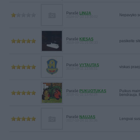
Parašė
LINIJA
Nepavyko su
2024-07-10 13:30:02
Parašė
KIESAS
pasikeite si
2019-09-21 21:00:33
Parašė
VYTAUTAS
viskas prae
2018-09-11 13:58:51
Parašė
PUKUOTUKAS
Puikus mainy
2018-01-11 13:42:25
bendrauja. P
Parašė
NAUJAS
Lengvai sus
2017-10-24 11:31:36