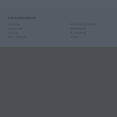
TOP KATEGORIJOS
Drabužiai
Rankiniai laikrodžiai
Aksesuarai
Rankdarbiai
Knygos
Kompiuterija
Mob. telefonai
Žaislai