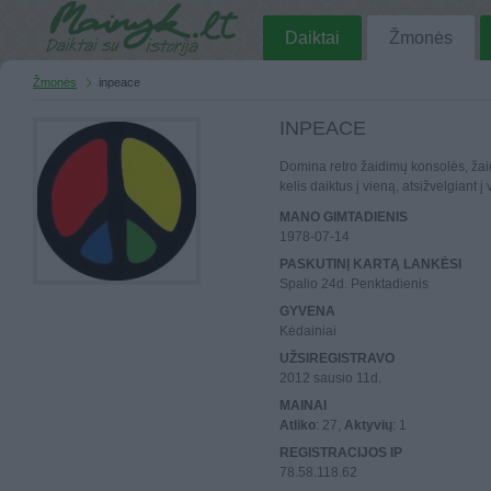
Daiktai
Žmonės
Žmonės
inpeace
INPEACE
Domina retro žaidimų konsolės, žaid
kelis daiktus į vieną, atsižvelgiant į ve
MANO GIMTADIENIS
1978-07-14
PASKUTINĮ KARTĄ LANKĖSI
Spalio 24d. Penktadienis
GYVENA
Kėdainiai
UŽSIREGISTRAVO
2012 sausio 11d.
MAINAI
Atliko
: 27,
Aktyvių
: 1
REGISTRACIJOS IP
78.58.118.62